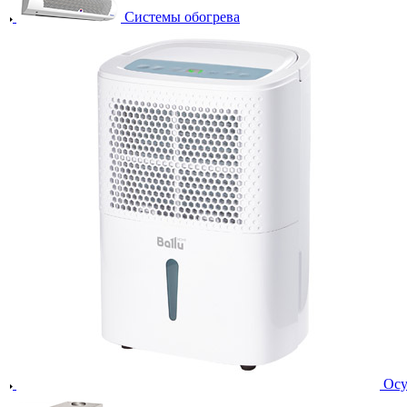
Системы обогрева
Осу