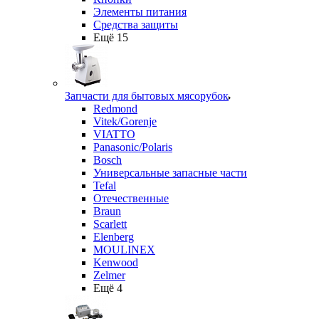
Элементы питания
Средства защиты
Ещё 15
Запчасти для бытовых мясорубок
Redmond
Vitek/Gorenje
VIATTO
Panasonic/Polaris
Bosch
Универсальные запасные части
Tefal
Отечественные
Braun
Scarlett
Elenberg
MOULINEX
Kenwood
Zelmer
Ещё 4