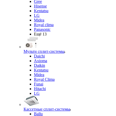
Gree
Hisense
Kentatsu
LG
Midea
Royal clima
Panasonic
Ещё 13
Мульти сплит-системы
Daichi
Axioma
Daikin
Kentatsu
Midea
Royal Clima
Funai
Hitachi
LG
Кассетные сплит-системы
Ballu