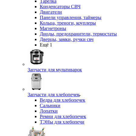
Тарелка
Конденсаторы СВЧ
Двигатели
Панели управления, таймеры
Кольца, треноги, коуплеры
Магнетроны
Диоды, предохранители, термостаты
Дверцы, замки, ручки свч
Ещё 1
Запчасти для мультиварок
Запчасти для хлебопечек
Ведра для хлебопечек
Сальники
Лопатки
Ремни для хлебопечек
ТЭНы для хлебопечи