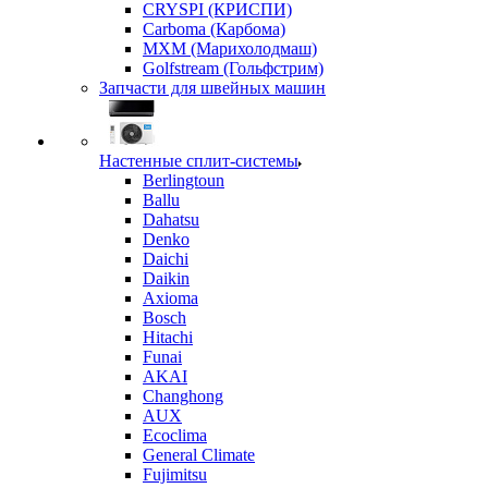
CRYSPI (КРИСПИ)
Carboma (Карбома)
MXM (Марихолодмаш)
Golfstream (Гольфстрим)
Запчасти для швейных машин
Настенные сплит-системы
Berlingtoun
Ballu
Dahatsu
Denko
Daichi
Daikin
Axioma
Bosch
Hitachi
Funai
AKAI
Changhong
AUX
Ecoclima
General Climate
Fujimitsu