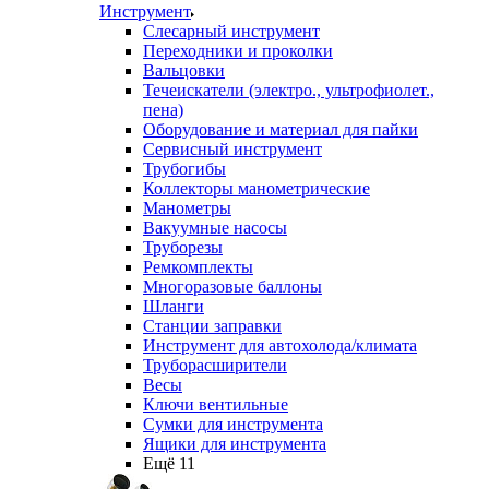
Инструмент
Слесарный инструмент
Переходники и проколки
Вальцовки
Течеискатели (электро., ультрофиолет.,
пена)
Оборудование и материал для пайки
Сервисный инструмент
Трубогибы
Коллекторы манометрические
Манометры
Вакуумные насосы
Труборезы
Ремкомплекты
Многоразовые баллоны
Шланги
Станции заправки
Инструмент для автохолода/климата
Труборасширители
Весы
Ключи вентильные
Сумки для инструмента
Ящики для инструмента
Ещё 11