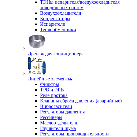
ТЭНы испарителя/воздухоохладителя
холодильных систем
Воздухоохладители
Конденсаторы
Испарители
Теплообменники
Дренаж для кондиционера
Линейные элементы
Фильтры
ТРВ и ЭРВ
Реле протока
Клапаны сброса давления (аварийные)
Виброгасители
Регуляторы давления
Рессиверы
Маслоотделители
Глушители шума
Регуляторы производительности