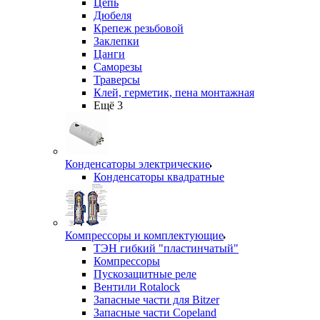
Цепь
Дюбеля
Крепеж резьбовой
Заклепки
Цанги
Саморезы
Траверсы
Клей, герметик, пена монтажная
Ещё 3
Конденсаторы электрические
Конденсаторы квадратные
Компрессоры и комплектующие
ТЭН гибкий "пластинчатый"
Компрессоры
Пускозащитные реле
Вентили Rotalock
Запасные части для Bitzer
Запасные части Copeland