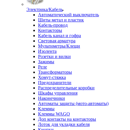
Электрика/Кабель
Автоматический выключатель
Щиты метал и пластик
Кабель-провод
Контакторы
Кабель канал и гофра
Световая арматура
Мультиметры/Клещи
Изолента
Розетки и вилки
Зажимы
Реле
Трансформаторы
Хомут-стяжка
Предохранители
Распределительные коробки
Шкафы управления
Наконечники
Автоматы защиты (мото-автоматы)
Клеммы
Клеммы WAGO
Доп контакты на контакторы
Лоток для укладки кабеля
Кнопки