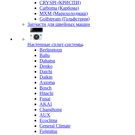
CRYSPI (КРИСПИ)
Carboma (Карбома)
MXM (Марихолодмаш)
Golfstream (Гольфстрим)
Запчасти для швейных машин
Настенные сплит-системы
Berlingtoun
Ballu
Dahatsu
Denko
Daichi
Daikin
Axioma
Bosch
Hitachi
Funai
AKAI
Changhong
AUX
Ecoclima
General Climate
Fujimitsu