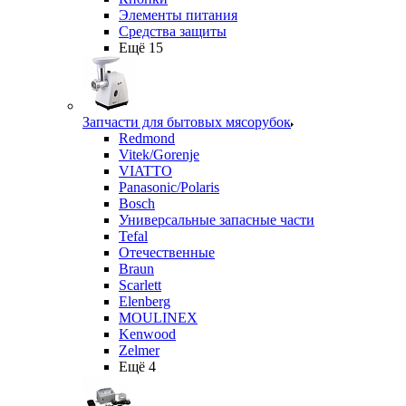
Элементы питания
Средства защиты
Ещё 15
Запчасти для бытовых мясорубок
Redmond
Vitek/Gorenje
VIATTO
Panasonic/Polaris
Bosch
Универсальные запасные части
Tefal
Отечественные
Braun
Scarlett
Elenberg
MOULINEX
Kenwood
Zelmer
Ещё 4