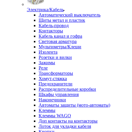
Электрика/Кабель
Автоматический выключатель
Щиты метал и пластик
Кабель-провод
Контакторы
Кабель канал и гофра
Световая арматура
Мультиметры/Клещи
Изолента
Розетки и вилки
Зажимы
Реле
Трансформаторы
Хомут-стяжка
Предохранители
Распределительные коробки
Шкафы управления
Наконечники
Автоматы защиты (мото-автоматы)
Клеммы
Клеммы WAGO
Доп контакты на контакторы
Лоток для укладки кабеля
Кнопки