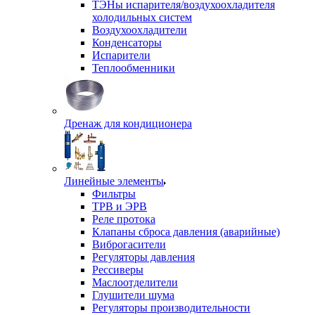
ТЭНы испарителя/воздухоохладителя
холодильных систем
Воздухоохладители
Конденсаторы
Испарители
Теплообменники
Дренаж для кондиционера
Линейные элементы
Фильтры
ТРВ и ЭРВ
Реле протока
Клапаны сброса давления (аварийные)
Виброгасители
Регуляторы давления
Рессиверы
Маслоотделители
Глушители шума
Регуляторы производительности