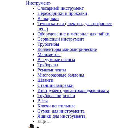
Инструмент
Слесарный инструмент
Переходники и проколки
Вальцовки
Течеискатели (электро., ультрофиолет.,
пена)
Оборудование и материал для пайки
Сервисный инструмент
Трубогибы
Коллекторы манометрические
Манометры
Вакуумные насосы
Труборезы
Ремкомплекты
Многоразовые баллоны
Шланги
Станции заправки
Инструмент для автохолода/климата
Труборасширители
Весы
Ключи вентильные
Сумки для инструмента
Ящики для инструмента
Ещё 11