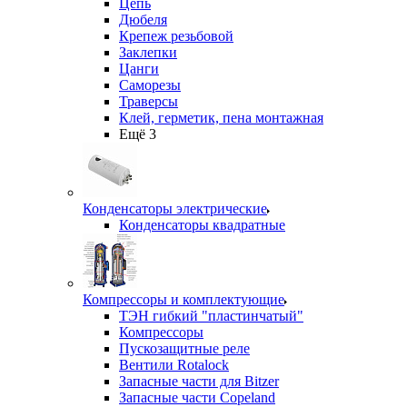
Цепь
Дюбеля
Крепеж резьбовой
Заклепки
Цанги
Саморезы
Траверсы
Клей, герметик, пена монтажная
Ещё 3
Конденсаторы электрические
Конденсаторы квадратные
Компрессоры и комплектующие
ТЭН гибкий "пластинчатый"
Компрессоры
Пускозащитные реле
Вентили Rotalock
Запасные части для Bitzer
Запасные части Copeland