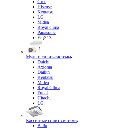
Gree
Hisense
Kentatsu
LG
Midea
Royal clima
Panasonic
Ещё 13
Мульти сплит-системы
Daichi
Axioma
Daikin
Kentatsu
Midea
Royal Clima
Funai
Hitachi
LG
Кассетные сплит-системы
Ballu