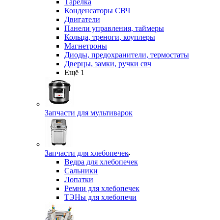
Тарелка
Конденсаторы СВЧ
Двигатели
Панели управления, таймеры
Кольца, треноги, коуплеры
Магнетроны
Диоды, предохранители, термостаты
Дверцы, замки, ручки свч
Ещё 1
Запчасти для мультиварок
Запчасти для хлебопечек
Ведра для хлебопечек
Сальники
Лопатки
Ремни для хлебопечек
ТЭНы для хлебопечи