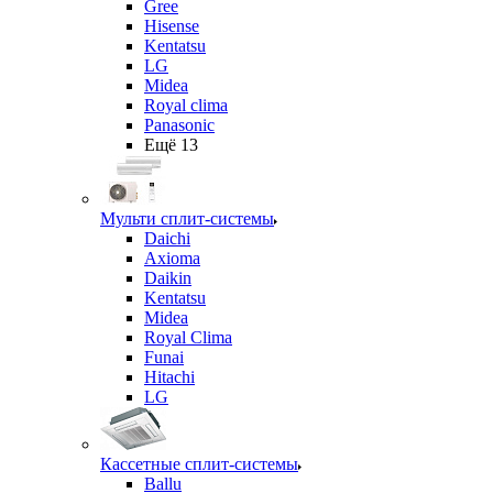
Gree
Hisense
Kentatsu
LG
Midea
Royal clima
Panasonic
Ещё 13
Мульти сплит-системы
Daichi
Axioma
Daikin
Kentatsu
Midea
Royal Clima
Funai
Hitachi
LG
Кассетные сплит-системы
Ballu