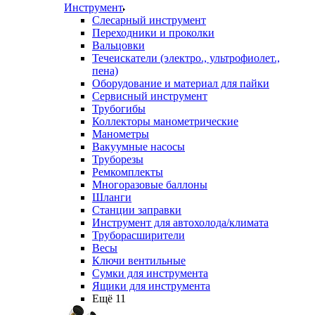
Инструмент
Слесарный инструмент
Переходники и проколки
Вальцовки
Течеискатели (электро., ультрофиолет.,
пена)
Оборудование и материал для пайки
Сервисный инструмент
Трубогибы
Коллекторы манометрические
Манометры
Вакуумные насосы
Труборезы
Ремкомплекты
Многоразовые баллоны
Шланги
Станции заправки
Инструмент для автохолода/климата
Труборасширители
Весы
Ключи вентильные
Сумки для инструмента
Ящики для инструмента
Ещё 11