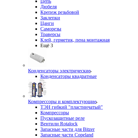
Цепь
Дюбеля
Крепеж резьбовой
Заклепки
Цанги
Саморезы
Траверсы
Клей, герметик, пена монтажная
Ещё 3
Конденсаторы электрические
Конденсаторы квадратные
Компрессоры и комплектующие
ТЭН гибкий "пластинчатый"
Компрессоры
Пускозащитные реле
Вентили Rotalock
Запасные части для Bitzer
Запасные части Copeland