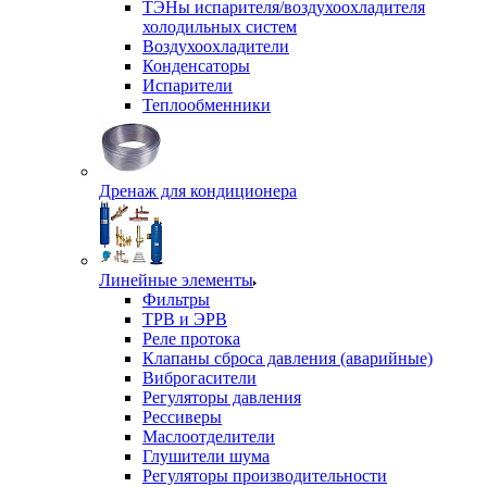
ТЭНы испарителя/воздухоохладителя
холодильных систем
Воздухоохладители
Конденсаторы
Испарители
Теплообменники
Дренаж для кондиционера
Линейные элементы
Фильтры
ТРВ и ЭРВ
Реле протока
Клапаны сброса давления (аварийные)
Виброгасители
Регуляторы давления
Рессиверы
Маслоотделители
Глушители шума
Регуляторы производительности