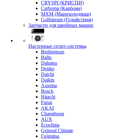
CRYSPI (КРИСПИ)
Carboma (Карбома)
MXM (Марихолодмаш)
Golfstream (Гольфстрим)
Запчасти для швейных машин
Настенные сплит-системы
Berlingtoun
Ballu
Dahatsu
Denko
Daichi
Daikin
Axioma
Bosch
Hitachi
Funai
AKAI
Changhong
AUX
Ecoclima
General Climate
Fujimitsu