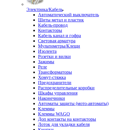
Электрика/Кабель
Автоматический выключатель
Щиты метал и пластик
Кабель-провод
Контакторы
Кабель канал и гофра
Световая арматура
Мультиметры/Клещи
Изолента
Розетки и вилки
Зажимы
Реле
Трансформаторы
Хомут-стяжка
Предохранители
Распределительные коробки
Шкафы управления
Наконечники
Автоматы защиты (мото-автоматы)
Клеммы
Клеммы WAGO
Доп контакты на контакторы
Лоток для укладки кабеля
Кнопки