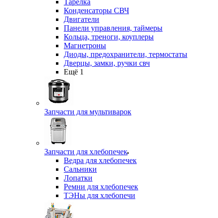
Тарелка
Конденсаторы СВЧ
Двигатели
Панели управления, таймеры
Кольца, треноги, коуплеры
Магнетроны
Диоды, предохранители, термостаты
Дверцы, замки, ручки свч
Ещё 1
Запчасти для мультиварок
Запчасти для хлебопечек
Ведра для хлебопечек
Сальники
Лопатки
Ремни для хлебопечек
ТЭНы для хлебопечи