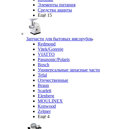
Элементы питания
Средства защиты
Ещё 15
Запчасти для бытовых мясорубок
Redmond
Vitek/Gorenje
VIATTO
Panasonic/Polaris
Bosch
Универсальные запасные части
Tefal
Отечественные
Braun
Scarlett
Elenberg
MOULINEX
Kenwood
Zelmer
Ещё 4