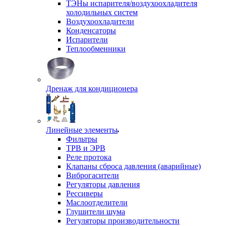
ТЭНы испарителя/воздухоохладителя
холодильных систем
Воздухоохладители
Конденсаторы
Испарители
Теплообменники
Дренаж для кондиционера
Линейные элементы
Фильтры
ТРВ и ЭРВ
Реле протока
Клапаны сброса давления (аварийные)
Виброгасители
Регуляторы давления
Рессиверы
Маслоотделители
Глушители шума
Регуляторы производительности