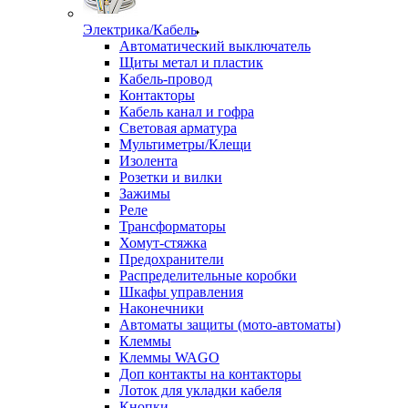
Электрика/Кабель
Автоматический выключатель
Щиты метал и пластик
Кабель-провод
Контакторы
Кабель канал и гофра
Световая арматура
Мультиметры/Клещи
Изолента
Розетки и вилки
Зажимы
Реле
Трансформаторы
Хомут-стяжка
Предохранители
Распределительные коробки
Шкафы управления
Наконечники
Автоматы защиты (мото-автоматы)
Клеммы
Клеммы WAGO
Доп контакты на контакторы
Лоток для укладки кабеля
Кнопки