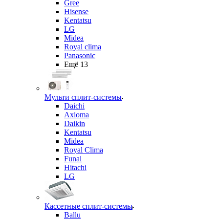
Gree
Hisense
Kentatsu
LG
Midea
Royal clima
Panasonic
Ещё 13
Мульти сплит-системы
Daichi
Axioma
Daikin
Kentatsu
Midea
Royal Clima
Funai
Hitachi
LG
Кассетные сплит-системы
Ballu