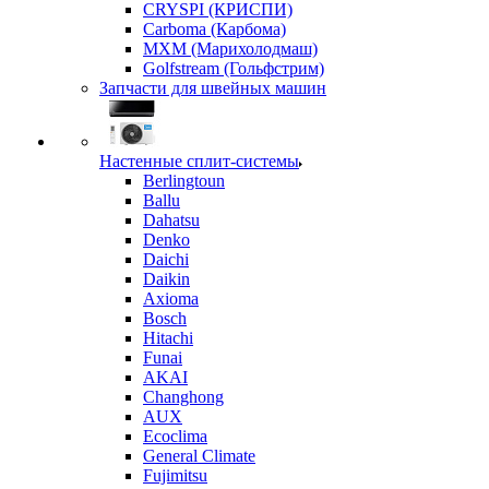
CRYSPI (КРИСПИ)
Carboma (Карбома)
MXM (Марихолодмаш)
Golfstream (Гольфстрим)
Запчасти для швейных машин
Настенные сплит-системы
Berlingtoun
Ballu
Dahatsu
Denko
Daichi
Daikin
Axioma
Bosch
Hitachi
Funai
AKAI
Changhong
AUX
Ecoclima
General Climate
Fujimitsu