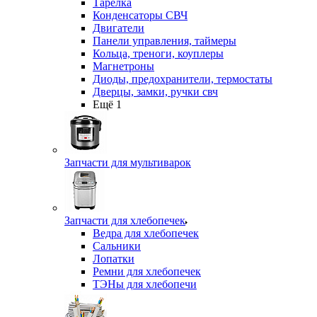
Тарелка
Конденсаторы СВЧ
Двигатели
Панели управления, таймеры
Кольца, треноги, коуплеры
Магнетроны
Диоды, предохранители, термостаты
Дверцы, замки, ручки свч
Ещё 1
Запчасти для мультиварок
Запчасти для хлебопечек
Ведра для хлебопечек
Сальники
Лопатки
Ремни для хлебопечек
ТЭНы для хлебопечи