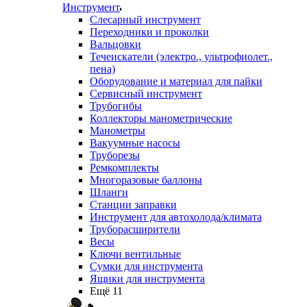
Инструмент
Слесарный инструмент
Переходники и проколки
Вальцовки
Течеискатели (электро., ультрофиолет.,
пена)
Оборудование и материал для пайки
Сервисный инструмент
Трубогибы
Коллекторы манометрические
Манометры
Вакуумные насосы
Труборезы
Ремкомплекты
Многоразовые баллоны
Шланги
Станции заправки
Инструмент для автохолода/климата
Труборасширители
Весы
Ключи вентильные
Сумки для инструмента
Ящики для инструмента
Ещё 11