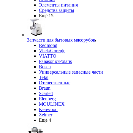
Элементы питания
Средства защиты
Ещё 15
Запчасти для бытовых мясорубок
Redmond
Vitek/Gorenje
VIATTO
Panasonic/Polaris
Bosch
Универсальные запасные части
Tefal
Отечественные
Braun
Scarlett
Elenberg
MOULINEX
Kenwood
Zelmer
Ещё 4