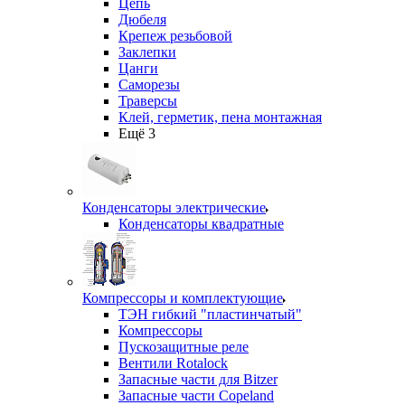
Цепь
Дюбеля
Крепеж резьбовой
Заклепки
Цанги
Саморезы
Траверсы
Клей, герметик, пена монтажная
Ещё 3
Конденсаторы электрические
Конденсаторы квадратные
Компрессоры и комплектующие
ТЭН гибкий "пластинчатый"
Компрессоры
Пускозащитные реле
Вентили Rotalock
Запасные части для Bitzer
Запасные части Copeland