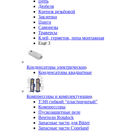
Цепь
Дюбеля
Крепеж резьбовой
Заклепки
Цанги
Саморезы
Траверсы
Клей, герметик, пена монтажная
Ещё 3
Конденсаторы электрические
Конденсаторы квадратные
Компрессоры и комплектующие
ТЭН гибкий "пластинчатый"
Компрессоры
Пускозащитные реле
Вентили Rotalock
Запасные части для Bitzer
Запасные части Copeland