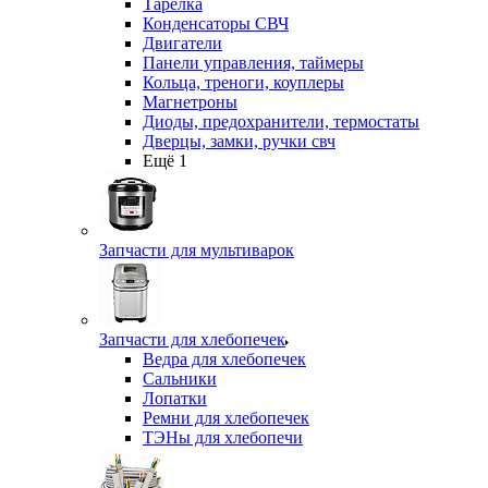
Тарелка
Конденсаторы СВЧ
Двигатели
Панели управления, таймеры
Кольца, треноги, коуплеры
Магнетроны
Диоды, предохранители, термостаты
Дверцы, замки, ручки свч
Ещё 1
Запчасти для мультиварок
Запчасти для хлебопечек
Ведра для хлебопечек
Сальники
Лопатки
Ремни для хлебопечек
ТЭНы для хлебопечи