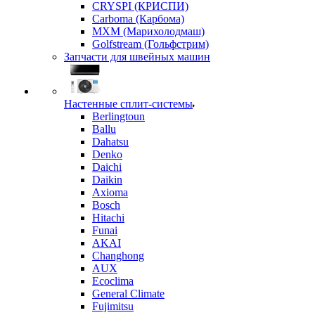
CRYSPI (КРИСПИ)
Carboma (Карбома)
MXM (Марихолодмаш)
Golfstream (Гольфстрим)
Запчасти для швейных машин
Настенные сплит-системы
Berlingtoun
Ballu
Dahatsu
Denko
Daichi
Daikin
Axioma
Bosch
Hitachi
Funai
AKAI
Changhong
AUX
Ecoclima
General Climate
Fujimitsu