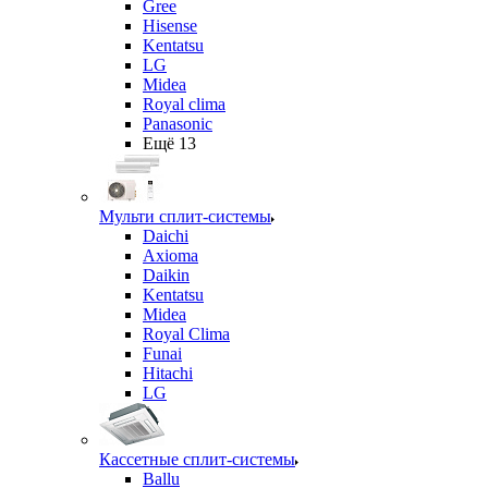
Gree
Hisense
Kentatsu
LG
Midea
Royal clima
Panasonic
Ещё 13
Мульти сплит-системы
Daichi
Axioma
Daikin
Kentatsu
Midea
Royal Clima
Funai
Hitachi
LG
Кассетные сплит-системы
Ballu