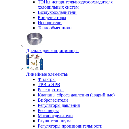
ТЭНы испарителя/воздухоохладителя
холодильных систем
Воздухоохладители
Конденсаторы
Испарители
Теплообменники
Дренаж для кондиционера
Линейные элементы
Фильтры
ТРВ и ЭРВ
Реле протока
Клапаны сброса давления (аварийные)
Виброгасители
Регуляторы давления
Рессиверы
Маслоотделители
Глушители шума
Регуляторы производительности