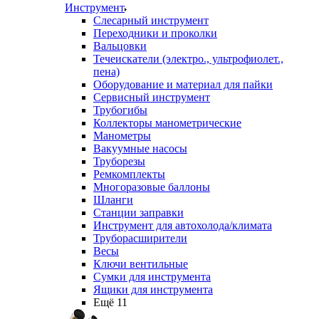
Инструмент
Слесарный инструмент
Переходники и проколки
Вальцовки
Течеискатели (электро., ультрофиолет.,
пена)
Оборудование и материал для пайки
Сервисный инструмент
Трубогибы
Коллекторы манометрические
Манометры
Вакуумные насосы
Труборезы
Ремкомплекты
Многоразовые баллоны
Шланги
Станции заправки
Инструмент для автохолода/климата
Труборасширители
Весы
Ключи вентильные
Сумки для инструмента
Ящики для инструмента
Ещё 11