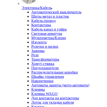
Электрика/Кабель
Автоматический выключатель
Щиты метал и пластик
Кабель-провод
Контакторы
Кабель канал и гофра
Световая арматура
Мультиметры/Клещи
Изолента
Розетки и вилки
Зажимы
Реле
Трансформаторы
Хомут-стяжка
Предохранители
Распределительные коробки
Шкафы управления
Наконечники
Автоматы защиты (мото-автоматы)
Клеммы
Клеммы WAGO
Доп контакты на контакторы
Лоток для укладки кабеля
Кнопки