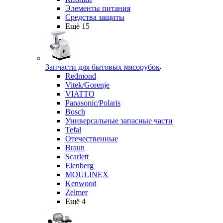
Элементы питания
Средства защиты
Ещё 15
Запчасти для бытовых мясорубок
Redmond
Vitek/Gorenje
VIATTO
Panasonic/Polaris
Bosch
Универсальные запасные части
Tefal
Отечественные
Braun
Scarlett
Elenberg
MOULINEX
Kenwood
Zelmer
Ещё 4