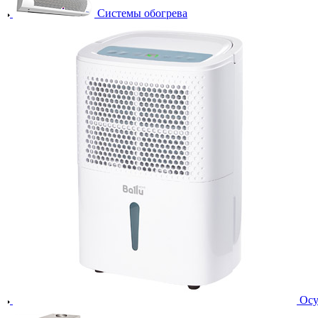
Системы обогрева
Осу