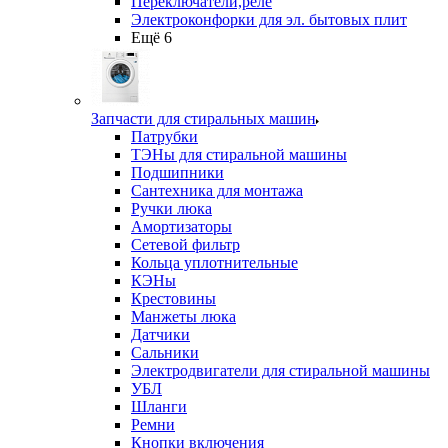
Переключатели,реле
Электроконфорки для эл. бытовых плит
Ещё 6
Запчасти для стиральных машин
Патрубки
ТЭНы для стиральной машины
Подшипники
Сантехника для монтажа
Ручки люка
Амортизаторы
Сетевой фильтр
Кольца уплотнительные
КЭНы
Крестовины
Манжеты люка
Датчики
Сальники
Электродвигатели для стиральной машины
УБЛ
Шланги
Ремни
Кнопки включения