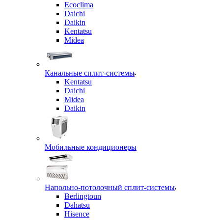
Ecoclima
Daichi
Daikin
Kentatsu
Midea
Канальные сплит-системы
Kentatsu
Daichi
Midea
Daikin
Мобильные кондиционеры
Напольно-потолочный сплит-системы
Berlingtoun
Dahatsu
Hisence