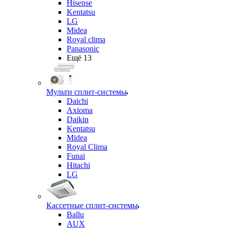
Hisense
Kentatsu
LG
Midea
Royal clima
Panasonic
Ещё 13
Мульти сплит-системы
Daichi
Axioma
Daikin
Kentatsu
Midea
Royal Clima
Funai
Hitachi
LG
Кассетные сплит-системы
Ballu
AUX