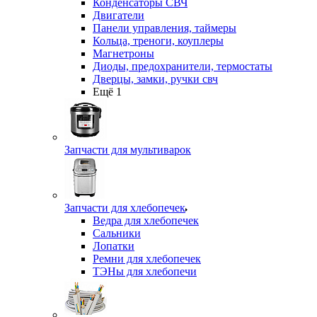
Конденсаторы СВЧ
Двигатели
Панели управления, таймеры
Кольца, треноги, коуплеры
Магнетроны
Диоды, предохранители, термостаты
Дверцы, замки, ручки свч
Ещё 1
Запчасти для мультиварок
Запчасти для хлебопечек
Ведра для хлебопечек
Сальники
Лопатки
Ремни для хлебопечек
ТЭНы для хлебопечи