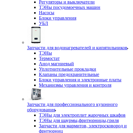
Регуляторы и выключатели
ТЭНы посудомоечных машин
Насосы
Блоки управления
УБЛ
Запчасти для водонагревателей и кипятильников
ТЭНы
Термостат
Анод магниевый
Уплотнительные прокладки
Клапаны предохранительные
Блоки управления и электронные платы
Механизмы управления и контроля
Запчасти для профессионального кухонного
оборудования
ТЭНы для электроплит жарочных шкафов
ТЭНы для шаурмы,фритюрницы,гриля
Запчасти для мармитов, электросковород и
фритюрниц