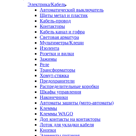
Электрика/Кабель
Автоматический выключатель
Щиты метал и пластик
Кабель-провод
Контакторы
Кабель канал и гофра
Световая арматура
Мультиметры/Клещи
Изолента
Розетки и вилки
Зажимы
Реле
Трансформаторы
Хомут-стяжка
Предохранители
Распределительные коробки
Шкафы управления
Наконечники
Автоматы защиты (мото-автоматы)
Клеммы
Клеммы WAGO
Доп контакты на контакторы
Лоток для укладки кабеля
Кнопки
Элементы питания