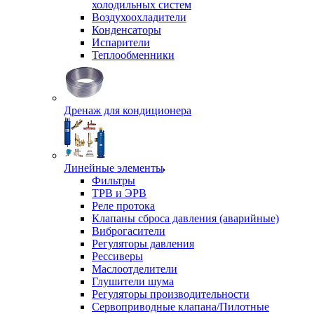
холодильных систем
Воздухоохладители
Конденсаторы
Испарители
Теплообменники
Дренаж для кондиционера
Линейные элементы
Фильтры
ТРВ и ЭРВ
Реле протока
Клапаны сброса давления (аварийные)
Виброгасители
Регуляторы давления
Рессиверы
Маслоотделители
Глушители шума
Регуляторы производительности
Сервоприводные клапана/Пилотные