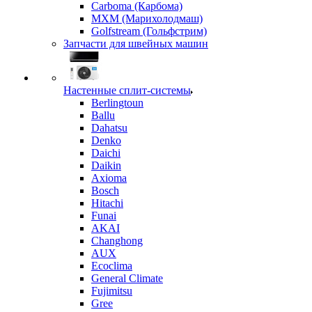
Carboma (Карбома)
MXM (Марихолодмаш)
Golfstream (Гольфстрим)
Запчасти для швейных машин
Настенные сплит-системы
Berlingtoun
Ballu
Dahatsu
Denko
Daichi
Daikin
Axioma
Bosch
Hitachi
Funai
AKAI
Changhong
AUX
Ecoclima
General Climate
Fujimitsu
Gree