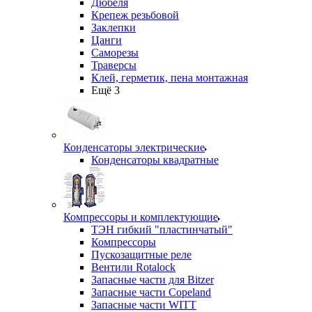
Дюбеля
Крепеж резьбовой
Заклепки
Цанги
Саморезы
Траверсы
Клей, герметик, пена монтажная
Ещё 3
Конденсаторы электрические
Конденсаторы квадратные
Компрессоры и комплектующие
ТЭН гибкий "пластинчатый"
Компрессоры
Пускозащитные реле
Вентили Rotalock
Запасные части для Bitzer
Запасные части Copeland
Запасные части WITT