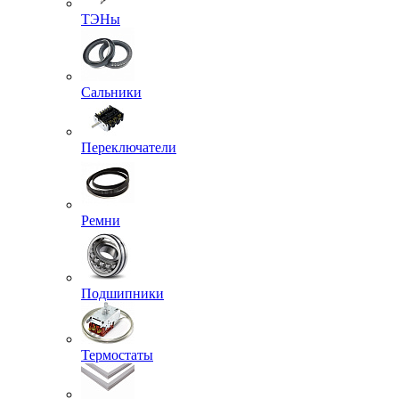
ТЭНы
Сальники
Переключатели
Ремни
Подшипники
Термостаты