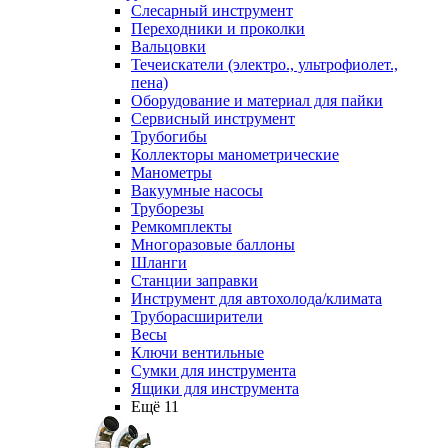
Слесарный инструмент
Переходники и проколки
Вальцовки
Течеискатели (электро., ультрофиолет.,
пена)
Оборудование и материал для пайки
Сервисный инструмент
Трубогибы
Коллекторы манометрические
Манометры
Вакуумные насосы
Труборезы
Ремкомплекты
Многоразовые баллоны
Шланги
Станции заправки
Инструмент для автохолода/климата
Труборасширители
Весы
Ключи вентильные
Сумки для инструмента
Ящики для инструмента
Ещё 11