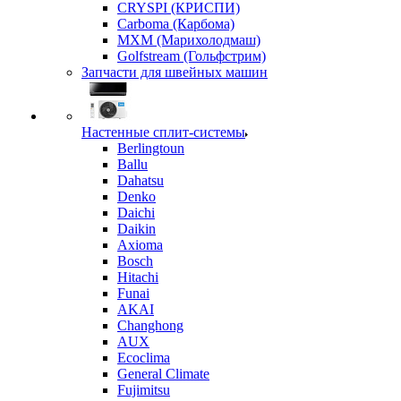
CRYSPI (КРИСПИ)
Carboma (Карбома)
MXM (Марихолодмаш)
Golfstream (Гольфстрим)
Запчасти для швейных машин
Настенные сплит-системы
Berlingtoun
Ballu
Dahatsu
Denko
Daichi
Daikin
Axioma
Bosch
Hitachi
Funai
AKAI
Changhong
AUX
Ecoclima
General Climate
Fujimitsu