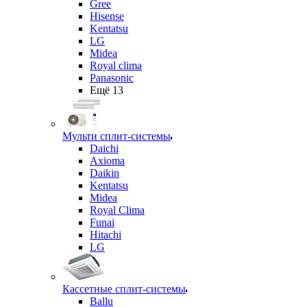
Gree
Hisense
Kentatsu
LG
Midea
Royal clima
Panasonic
Ещё 13
Мульти сплит-системы
Daichi
Axioma
Daikin
Kentatsu
Midea
Royal Clima
Funai
Hitachi
LG
Кассетные сплит-системы
Ballu