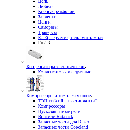
Цепь
Дюбеля
Крепеж резьбовой
Заклепки
Цанги
Саморезы
Траверсы
Клей, герметик, пена монтажная
Ещё 3
Конденсаторы электрические
Конденсаторы квадратные
Компрессоры и комплектующие
ТЭН гибкий "пластинчатый"
Компрессоры
Пускозащитные реле
Вентили Rotalock
Запасные части для Bitzer
Запасные части Copeland