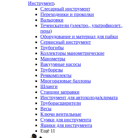
Инструмент
Слесарный инструмент
Переходники и проколки
Вальцовки
Течеискатели (электро., ультрофиолет.,
пена)
Оборудование и материал для пайки
Сервисный инструмент
Трубогибы
Коллекторы манометрические
Манометры
Вакуумные насосы
Труборезы
Ремкомплекты
Многоразовые баллоны
Шланги
Станции заправки
Инструмент для автохолода/климата
Труборасширители
Весы
Ключи вентильные
Сумки для инструмента
Ящики для инструмента
Ещё 11