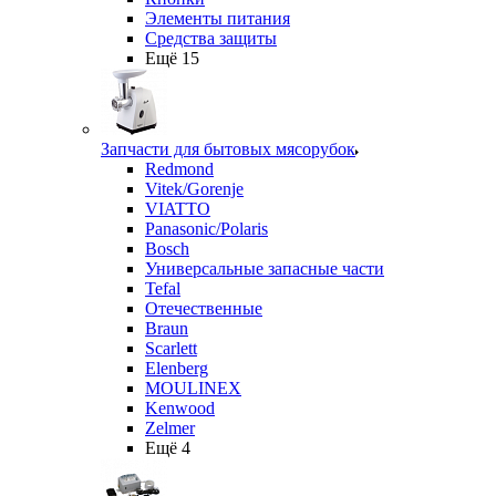
Элементы питания
Средства защиты
Ещё 15
Запчасти для бытовых мясорубок
Redmond
Vitek/Gorenje
VIATTO
Panasonic/Polaris
Bosch
Универсальные запасные части
Tefal
Отечественные
Braun
Scarlett
Elenberg
MOULINEX
Kenwood
Zelmer
Ещё 4