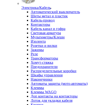
Электрика/Кабель
Автоматический выключатель
Щиты метал и пластик
Кабель-провод
Контакторы
Кабель канал и гофра
Световая арматура
Мультиметры/Клещи
Изолента
Розетки и вилки
Зажимы
Реле
Трансформаторы
Хомут-стяжка
Предохранители
Распределительные коробки
Шкафы управления
Наконечники
Автоматы защиты (мото-автоматы)
Клеммы
Клеммы WAGO
Доп контакты на контакторы
Лоток для укладки кабеля
Кнопки