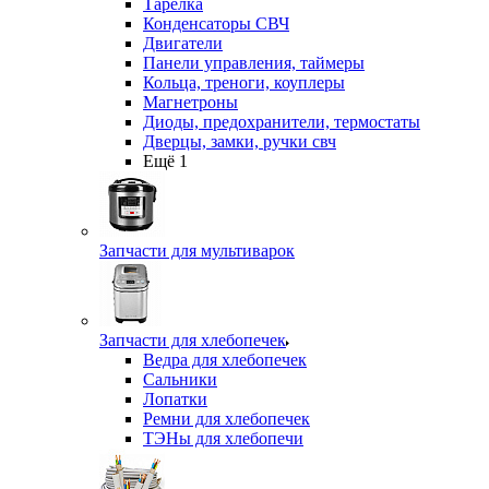
Тарелка
Конденсаторы СВЧ
Двигатели
Панели управления, таймеры
Кольца, треноги, коуплеры
Магнетроны
Диоды, предохранители, термостаты
Дверцы, замки, ручки свч
Ещё 1
Запчасти для мультиварок
Запчасти для хлебопечек
Ведра для хлебопечек
Сальники
Лопатки
Ремни для хлебопечек
ТЭНы для хлебопечи