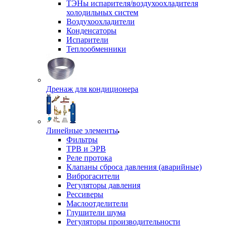
ТЭНы испарителя/воздухоохладителя
холодильных систем
Воздухоохладители
Конденсаторы
Испарители
Теплообменники
Дренаж для кондиционера
Линейные элементы
Фильтры
ТРВ и ЭРВ
Реле протока
Клапаны сброса давления (аварийные)
Виброгасители
Регуляторы давления
Рессиверы
Маслоотделители
Глушители шума
Регуляторы производительности