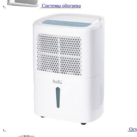
Системы обогрева
Осу