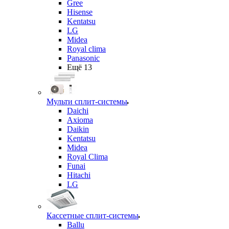
Gree
Hisense
Kentatsu
LG
Midea
Royal clima
Panasonic
Ещё 13
Мульти сплит-системы
Daichi
Axioma
Daikin
Kentatsu
Midea
Royal Clima
Funai
Hitachi
LG
Кассетные сплит-системы
Ballu