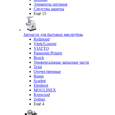
Элементы питания
Средства защиты
Ещё 15
Запчасти для бытовых мясорубок
Redmond
Vitek/Gorenje
VIATTO
Panasonic/Polaris
Bosch
Универсальные запасные части
Tefal
Отечественные
Braun
Scarlett
Elenberg
MOULINEX
Kenwood
Zelmer
Ещё 4