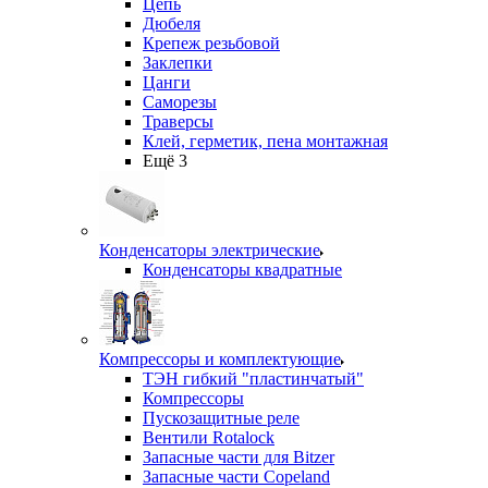
Цепь
Дюбеля
Крепеж резьбовой
Заклепки
Цанги
Саморезы
Траверсы
Клей, герметик, пена монтажная
Ещё 3
Конденсаторы электрические
Конденсаторы квадратные
Компрессоры и комплектующие
ТЭН гибкий "пластинчатый"
Компрессоры
Пускозащитные реле
Вентили Rotalock
Запасные части для Bitzer
Запасные части Copeland