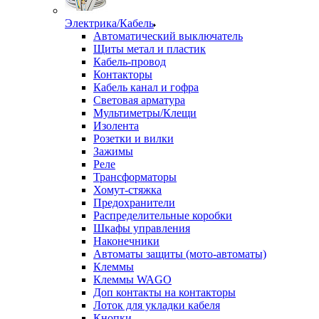
Электрика/Кабель
Автоматический выключатель
Щиты метал и пластик
Кабель-провод
Контакторы
Кабель канал и гофра
Световая арматура
Мультиметры/Клещи
Изолента
Розетки и вилки
Зажимы
Реле
Трансформаторы
Хомут-стяжка
Предохранители
Распределительные коробки
Шкафы управления
Наконечники
Автоматы защиты (мото-автоматы)
Клеммы
Клеммы WAGO
Доп контакты на контакторы
Лоток для укладки кабеля
Кнопки