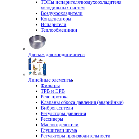
ТЭНы испарителя/воздухоохладителя
холодильных систем
Воздухоохладители
Конденсаторы
Испарители
Теплообменники
Дренаж для кондиционера
Линейные элементы
Фильтры
ТРВ и ЭРВ
Реле протока
Клапаны сброса давления (аварийные)
Виброгасители
Регуляторы давления
Рессиверы
Маслоотделители
Глушители шума
Регуляторы производительности