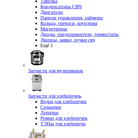
Тарелка
Конденсаторы СВЧ
Двигатели
Панели управления, таймеры
Кольца, треноги, коуплеры
Магнетроны
Диоды, предохранители, термостаты
Дверцы, замки, ручки свч
Ещё 1
Запчасти для мультиварок
Запчасти для хлебопечек
Ведра для хлебопечек
Сальники
Лопатки
Ремни для хлебопечек
ТЭНы для хлебопечи