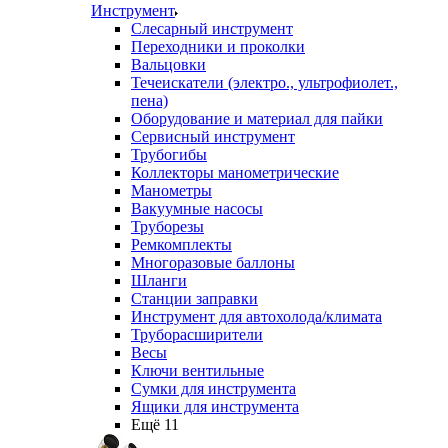
Инструмент
Слесарный инструмент
Переходники и проколки
Вальцовки
Течеискатели (электро., ультрофиолет.,
пена)
Оборудование и материал для пайки
Сервисный инструмент
Трубогибы
Коллекторы манометрические
Манометры
Вакуумные насосы
Труборезы
Ремкомплекты
Многоразовые баллоны
Шланги
Станции заправки
Инструмент для автохолода/климата
Труборасширители
Весы
Ключи вентильные
Сумки для инструмента
Ящики для инструмента
Ещё 11