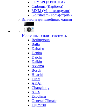
CRYSPI (КРИСПИ)
Carboma (Карбома)
MXM (Марихолодмаш)
Golfstream (Гольфстрим)
Запчасти для швейных машин
Настенные сплит-системы
Berlingtoun
Ballu
Dahatsu
Denko
Daichi
Daikin
Axioma
Bosch
Hitachi
Funai
AKAI
Changhong
AUX
Ecoclima
General Climate
Fujimitsu