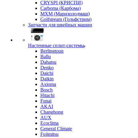
CRYSPI (КРИСПИ)
Carboma (Карбома)
MXM (Марихолодмаш)
Golfstream (Гольфстрим)
Запчасти для швейных машин
Настенные сплит-системы
Berlingtoun
Ballu
Dahatsu
Denko
Daichi
Daikin
Axioma
Bosch
Hitachi
Funai
AKAI
Changhong
AUX
Ecoclima
General Climate
Fujimitsu