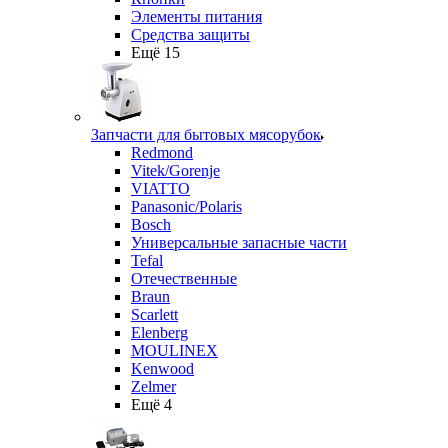
Элементы питания
Средства защиты
Ещё 15
Запчасти для бытовых мясорубок
Redmond
Vitek/Gorenje
VIATTO
Panasonic/Polaris
Bosch
Универсальные запасные части
Tefal
Отечественные
Braun
Scarlett
Elenberg
MOULINEX
Kenwood
Zelmer
Ещё 4