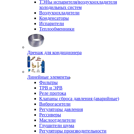
ТЭНы испарителя/воздухоохладителя
холодильных систем
Воздухоохладители
Конденсаторы
Испарители
Теплообменники
Дренаж для кондиционера
Линейные элементы
Фильтры
ТРВ и ЭРВ
Реле протока
Клапаны сброса давления (аварийные)
Виброгасители
Регуляторы давления
Рессиверы
Маслоотделители
Глушители шума
Регуляторы производительности