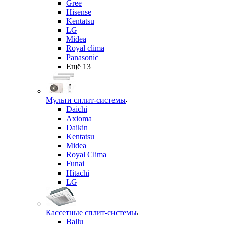
Gree
Hisense
Kentatsu
LG
Midea
Royal clima
Panasonic
Ещё 13
Мульти сплит-системы
Daichi
Axioma
Daikin
Kentatsu
Midea
Royal Clima
Funai
Hitachi
LG
Кассетные сплит-системы
Ballu