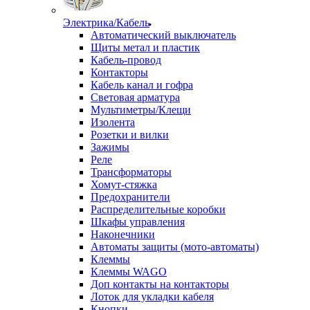
Электрика/Кабель
Автоматический выключатель
Щиты метал и пластик
Кабель-провод
Контакторы
Кабель канал и гофра
Световая арматура
Мультиметры/Клещи
Изолента
Розетки и вилки
Зажимы
Реле
Трансформаторы
Хомут-стяжка
Предохранители
Распределительные коробки
Шкафы управления
Наконечники
Автоматы защиты (мото-автоматы)
Клеммы
Клеммы WAGO
Доп контакты на контакторы
Лоток для укладки кабеля
Кнопки