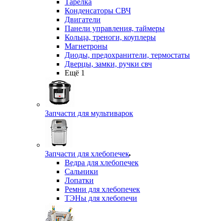
Тарелка
Конденсаторы СВЧ
Двигатели
Панели управления, таймеры
Кольца, треноги, коуплеры
Магнетроны
Диоды, предохранители, термостаты
Дверцы, замки, ручки свч
Ещё 1
Запчасти для мультиварок
Запчасти для хлебопечек
Ведра для хлебопечек
Сальники
Лопатки
Ремни для хлебопечек
ТЭНы для хлебопечи