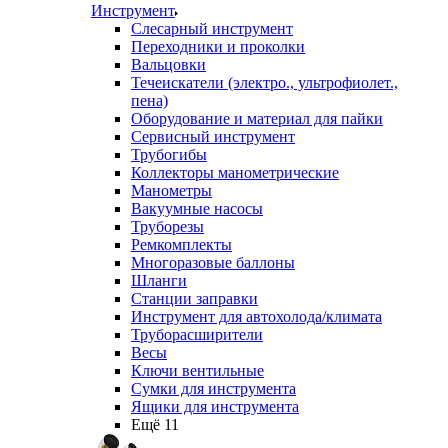
Инструмент
Слесарный инструмент
Переходники и проколки
Вальцовки
Течеискатели (электро., ультрофиолет.,
пена)
Оборудование и материал для пайки
Сервисный инструмент
Трубогибы
Коллекторы манометрические
Манометры
Вакуумные насосы
Труборезы
Ремкомплекты
Многоразовые баллоны
Шланги
Станции заправки
Инструмент для автохолода/климата
Труборасширители
Весы
Ключи вентильные
Сумки для инструмента
Ящики для инструмента
Ещё 11