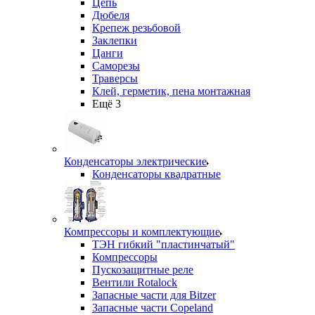
Цепь
Дюбеля
Крепеж резьбовой
Заклепки
Цанги
Саморезы
Траверсы
Клей, герметик, пена монтажная
Ещё 3
Конденсаторы электрические
Конденсаторы квадратные
Компрессоры и комплектующие
ТЭН гибкий "пластинчатый"
Компрессоры
Пускозащитные реле
Вентили Rotalock
Запасные части для Bitzer
Запасные части Copeland