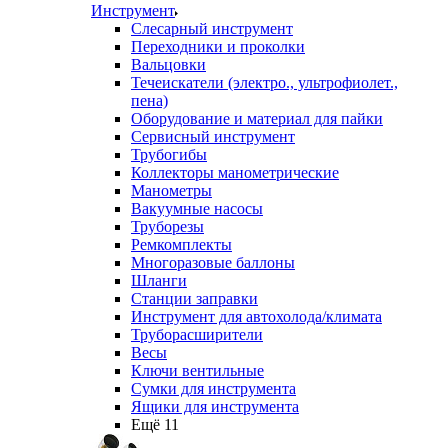
Инструмент
Слесарный инструмент
Переходники и проколки
Вальцовки
Течеискатели (электро., ультрофиолет.,
пена)
Оборудование и материал для пайки
Сервисный инструмент
Трубогибы
Коллекторы манометрические
Манометры
Вакуумные насосы
Труборезы
Ремкомплекты
Многоразовые баллоны
Шланги
Станции заправки
Инструмент для автохолода/климата
Труборасширители
Весы
Ключи вентильные
Сумки для инструмента
Ящики для инструмента
Ещё 11