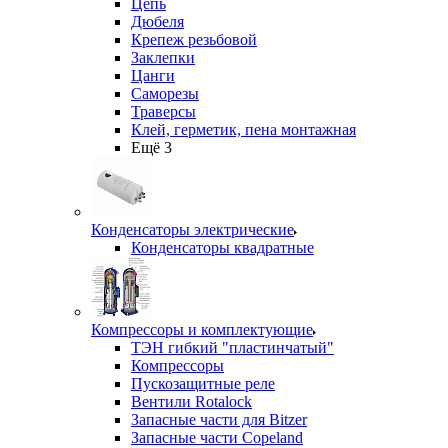
Цепь
Дюбеля
Крепеж резьбовой
Заклепки
Цанги
Саморезы
Траверсы
Клей, герметик, пена монтажная
Ещё 3
Конденсаторы электрические
Конденсаторы квадратные
Компрессоры и комплектующие
ТЭН гибкий "пластинчатый"
Компрессоры
Пускозащитные реле
Вентили Rotalock
Запасные части для Bitzer
Запасные части Copeland