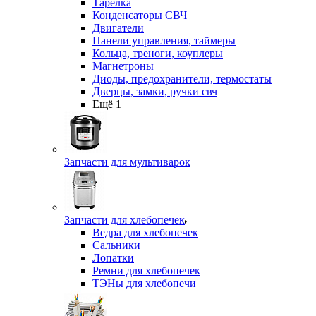
Тарелка
Конденсаторы СВЧ
Двигатели
Панели управления, таймеры
Кольца, треноги, коуплеры
Магнетроны
Диоды, предохранители, термостаты
Дверцы, замки, ручки свч
Ещё 1
Запчасти для мультиварок
Запчасти для хлебопечек
Ведра для хлебопечек
Сальники
Лопатки
Ремни для хлебопечек
ТЭНы для хлебопечи