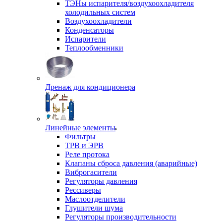
ТЭНы испарителя/воздухоохладителя
холодильных систем
Воздухоохладители
Конденсаторы
Испарители
Теплообменники
Дренаж для кондиционера
Линейные элементы
Фильтры
ТРВ и ЭРВ
Реле протока
Клапаны сброса давления (аварийные)
Виброгасители
Регуляторы давления
Рессиверы
Маслоотделители
Глушители шума
Регуляторы производительности