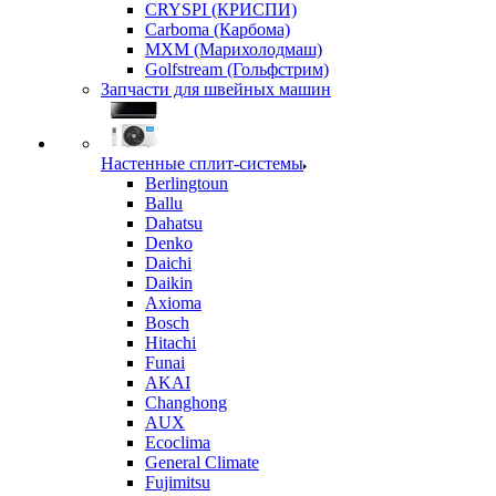
CRYSPI (КРИСПИ)
Carboma (Карбома)
MXM (Марихолодмаш)
Golfstream (Гольфстрим)
Запчасти для швейных машин
Настенные сплит-системы
Berlingtoun
Ballu
Dahatsu
Denko
Daichi
Daikin
Axioma
Bosch
Hitachi
Funai
AKAI
Changhong
AUX
Ecoclima
General Climate
Fujimitsu