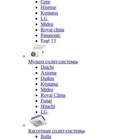
Gree
Hisense
Kentatsu
LG
Midea
Royal clima
Panasonic
Ещё 13
Мульти сплит-системы
Daichi
Axioma
Daikin
Kentatsu
Midea
Royal Clima
Funai
Hitachi
LG
Кассетные сплит-системы
Ballu