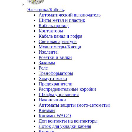
Электрика/Кабель
Автоматический выключатель
Щиты метал и пластик
Кабель-провод
Контакторы
Кабель канал и гофра
Световая арматура
Мультиметры/Клещи
Изолента
Розетки и вилки
Зажимы
Реле
Трансформаторы
Хомут-стяжка
Предохранители
Распределительные коробки
Шкафы управления
Наконечники
Автоматы защиты (мото-автоматы)
Клеммы
Клеммы WAGO
Доп контакты на контакторы
Лоток для укладки кабеля
Кнопки