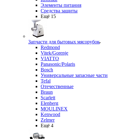
Элементы питания
Средства защиты
Ещё 15
Запчасти для бытовых мясорубок
Redmond
Vitek/Gorenje
VIATTO
Panasonic/Polaris
Bosch
Универсальные запасные части
Tefal
Отечественные
Braun
Scarlett
Elenberg
MOULINEX
Kenwood
Zelmer
Ещё 4