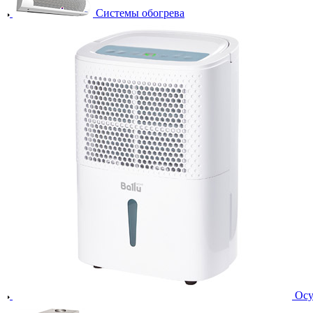
Системы обогрева
Осу