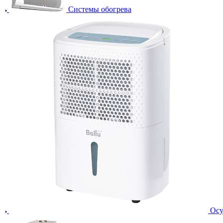
Системы обогрева
Осу