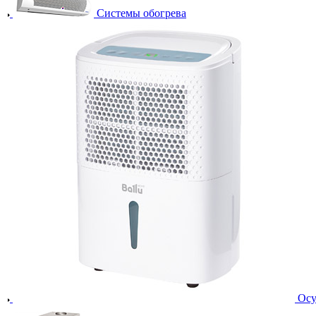
Системы обогрева
Осу