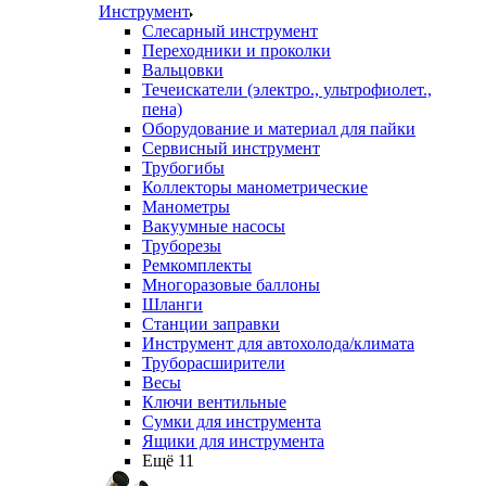
Инструмент
Слесарный инструмент
Переходники и проколки
Вальцовки
Течеискатели (электро., ультрофиолет.,
пена)
Оборудование и материал для пайки
Сервисный инструмент
Трубогибы
Коллекторы манометрические
Манометры
Вакуумные насосы
Труборезы
Ремкомплекты
Многоразовые баллоны
Шланги
Станции заправки
Инструмент для автохолода/климата
Труборасширители
Весы
Ключи вентильные
Сумки для инструмента
Ящики для инструмента
Ещё 11