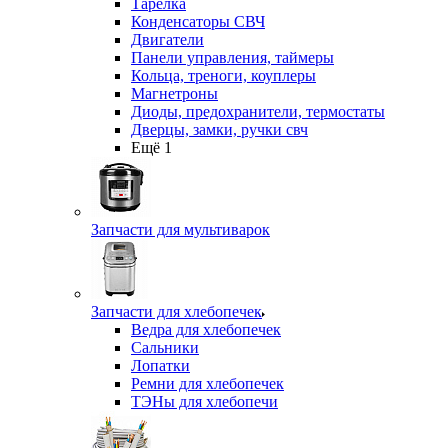
Тарелка
Конденсаторы СВЧ
Двигатели
Панели управления, таймеры
Кольца, треноги, коуплеры
Магнетроны
Диоды, предохранители, термостаты
Дверцы, замки, ручки свч
Ещё 1
Запчасти для мультиварок
Запчасти для хлебопечек
Ведра для хлебопечек
Сальники
Лопатки
Ремни для хлебопечек
ТЭНы для хлебопечи