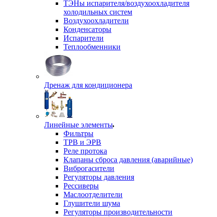
ТЭНы испарителя/воздухоохладителя
холодильных систем
Воздухоохладители
Конденсаторы
Испарители
Теплообменники
Дренаж для кондиционера
Линейные элементы
Фильтры
ТРВ и ЭРВ
Реле протока
Клапаны сброса давления (аварийные)
Виброгасители
Регуляторы давления
Рессиверы
Маслоотделители
Глушители шума
Регуляторы производительности