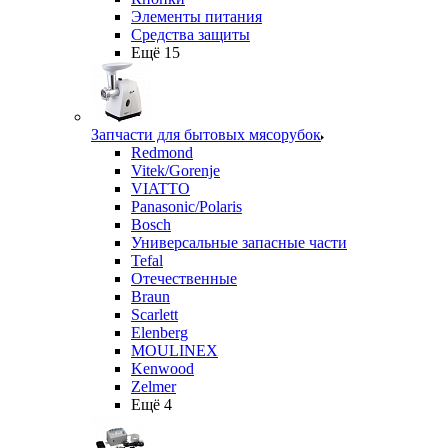
Элементы питания
Средства защиты
Ещё 15
Запчасти для бытовых мясорубок
Redmond
Vitek/Gorenje
VIATTO
Panasonic/Polaris
Bosch
Универсальные запасные части
Tefal
Отечественные
Braun
Scarlett
Elenberg
MOULINEX
Kenwood
Zelmer
Ещё 4