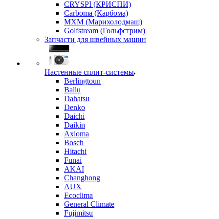
CRYSPI (КРИСПИ)
Carboma (Карбома)
MXM (Марихолодмаш)
Golfstream (Гольфстрим)
Запчасти для швейных машин
Настенные сплит-системы
Berlingtoun
Ballu
Dahatsu
Denko
Daichi
Daikin
Axioma
Bosch
Hitachi
Funai
AKAI
Changhong
AUX
Ecoclima
General Climate
Fujimitsu