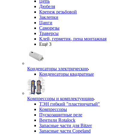
Цепь
Дюбеля
Крепеж резьбовой
Заклепки
Цанги
Саморезы
Траверсы
Клей, герметик, пена монтажная
Ещё 3
Конденсаторы электрические
Конденсаторы квадратные
Компрессоры и комплектующие
ТЭН гибкий "пластинчатый"
Компрессоры
Пускозащитные реле
Вентили Rotalock
Запасные части для Bitzer
Запасные части Copeland