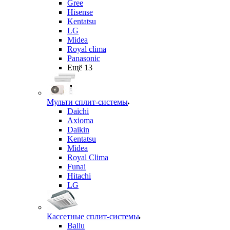
Gree
Hisense
Kentatsu
LG
Midea
Royal clima
Panasonic
Ещё 13
Мульти сплит-системы
Daichi
Axioma
Daikin
Kentatsu
Midea
Royal Clima
Funai
Hitachi
LG
Кассетные сплит-системы
Ballu