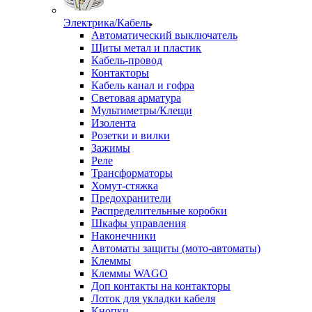
Электрика/Кабель
Автоматический выключатель
Щиты метал и пластик
Кабель-провод
Контакторы
Кабель канал и гофра
Световая арматура
Мультиметры/Клещи
Изолента
Розетки и вилки
Зажимы
Реле
Трансформаторы
Хомут-стяжка
Предохранители
Распределительные коробки
Шкафы управления
Наконечники
Автоматы защиты (мото-автоматы)
Клеммы
Клеммы WAGO
Доп контакты на контакторы
Лоток для укладки кабеля
Кнопки