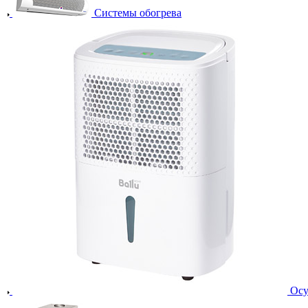
Системы обогрева
Осу