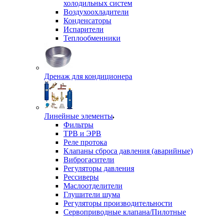
холодильных систем
Воздухоохладители
Конденсаторы
Испарители
Теплообменники
Дренаж для кондиционера
Линейные элементы
Фильтры
ТРВ и ЭРВ
Реле протока
Клапаны сброса давления (аварийные)
Виброгасители
Регуляторы давления
Рессиверы
Маслоотделители
Глушители шума
Регуляторы производительности
Сервоприводные клапана/Пилотные