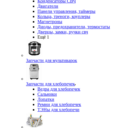
Конденсаторы СВЧ
Двигатели
Панели управления, таймеры
Кольца, треноги, коуплеры
Магнетроны
Диоды, предохранители, термостаты
Дверцы, замки, ручки свч
Ещё 1
Запчасти для мультиварок
Запчасти для хлебопечек
Ведра для хлебопечек
Сальники
Лопатки
Ремни для хлебопечек
ТЭНы для хлебопечи