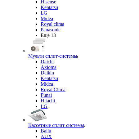
Hisense
Kentatsu
LG
Midea
Royal clima
Panasonic
Ещё 13
Мульти сплит-системы
Daichi
Axioma
Daikin
Kentatsu
Midea
Royal Clima
Funai
Hitachi
LG
Кассетные сплит-системы
Ballu
AUX