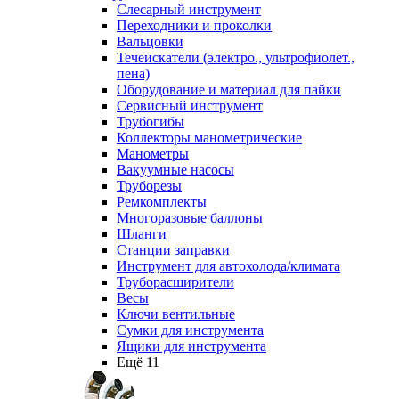
Слесарный инструмент
Переходники и проколки
Вальцовки
Течеискатели (электро., ультрофиолет.,
пена)
Оборудование и материал для пайки
Сервисный инструмент
Трубогибы
Коллекторы манометрические
Манометры
Вакуумные насосы
Труборезы
Ремкомплекты
Многоразовые баллоны
Шланги
Станции заправки
Инструмент для автохолода/климата
Труборасширители
Весы
Ключи вентильные
Сумки для инструмента
Ящики для инструмента
Ещё 11