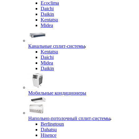
Ecoclima
Daichi
Daikin
Kentatsu
Midea
Канальные сплит-системы
Kentatsu
Daichi
Midea
Daikin
Мобильные кондиционеры
Напольно-потолочный сплит-системы
Berlingtoun
Dahatsu
Hisence