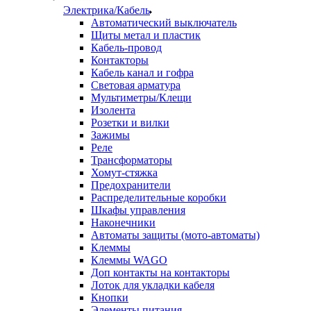
Электрика/Кабель
Автоматический выключатель
Щиты метал и пластик
Кабель-провод
Контакторы
Кабель канал и гофра
Световая арматура
Мультиметры/Клещи
Изолента
Розетки и вилки
Зажимы
Реле
Трансформаторы
Хомут-стяжка
Предохранители
Распределительные коробки
Шкафы управления
Наконечники
Автоматы защиты (мото-автоматы)
Клеммы
Клеммы WAGO
Доп контакты на контакторы
Лоток для укладки кабеля
Кнопки
Элементы питания