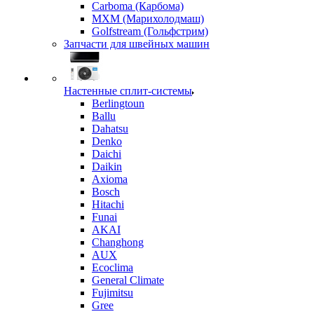
Carboma (Карбома)
MXM (Марихолодмаш)
Golfstream (Гольфстрим)
Запчасти для швейных машин
Настенные сплит-системы
Berlingtoun
Ballu
Dahatsu
Denko
Daichi
Daikin
Axioma
Bosch
Hitachi
Funai
AKAI
Changhong
AUX
Ecoclima
General Climate
Fujimitsu
Gree