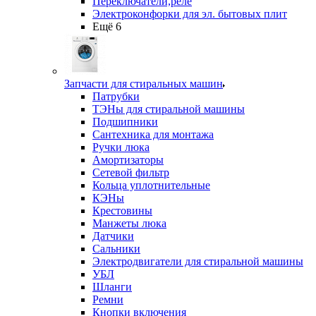
Переключатели,реле
Электроконфорки для эл. бытовых плит
Ещё 6
Запчасти для стиральных машин
Патрубки
ТЭНы для стиральной машины
Подшипники
Сантехника для монтажа
Ручки люка
Амортизаторы
Сетевой фильтр
Кольца уплотнительные
КЭНы
Крестовины
Манжеты люка
Датчики
Сальники
Электродвигатели для стиральной машины
УБЛ
Шланги
Ремни
Кнопки включения