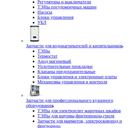
Регуляторы и выключатели
ТЭНы посудомоечных машин
Насосы
Блоки управления
УБЛ
Запчасти для водонагревателей и кипятильников
ТЭНы
Термостат
Анод магниевый
Уплотнительные прокладки
Клапаны предохранительные
Блоки управления и электронные платы
Механизмы управления и контроля
Запчасти для профессионального кухонного
оборудования
ТЭНы для электроплит жарочных шкафов
ТЭНы для шаурмы,фритюрницы,гриля
Запчасти для мармитов, электросковород и
фритюрниц