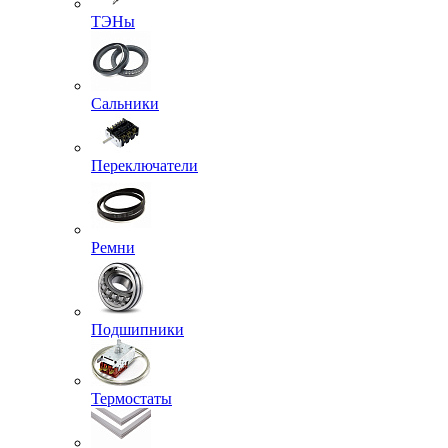
ТЭНы
Сальники
Переключатели
Ремни
Подшипники
Термостаты