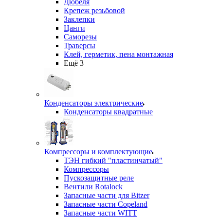
Дюбеля
Крепеж резьбовой
Заклепки
Цанги
Саморезы
Траверсы
Клей, герметик, пена монтажная
Ещё 3
Конденсаторы электрические
Конденсаторы квадратные
Компрессоры и комплектующие
ТЭН гибкий "пластинчатый"
Компрессоры
Пускозащитные реле
Вентили Rotalock
Запасные части для Bitzer
Запасные части Copeland
Запасные части WITT