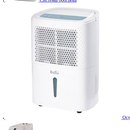
Системы обогрева
Осу