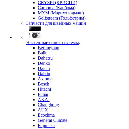
CRYSPI (КРИСПИ)
Carboma (Карбома)
MXM (Марихолодмаш)
Golfstream (Гольфстрим)
Запчасти для швейных машин
Настенные сплит-системы
Berlingtoun
Ballu
Dahatsu
Denko
Daichi
Daikin
Axioma
Bosch
Hitachi
Funai
AKAI
Changhong
AUX
Ecoclima
General Climate
Fujimitsu