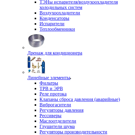
ТЭНы испарителя/воздухоохладителя
холодильных систем
Воздухоохладители
Конденсаторы
Испарители
Теплообменники
Дренаж для кондиционера
Линейные элементы
Фильтры
ТРВ и ЭРВ
Реле протока
Клапаны сброса давления (аварийные)
Виброгасители
Регуляторы давления
Рессиверы
Маслоотделители
Глушители шума
Регуляторы производительности