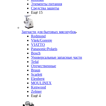
Элементы питания
Средства защиты
Ещё 15
Запчасти для бытовых мясорубок
Redmond
Vitek/Gorenje
VIATTO
Panasonic/Polaris
Bosch
Универсальные запасные части
Tefal
Отечественные
Braun
Scarlett
Elenberg
MOULINEX
Kenwood
Zelmer
Ещё 4