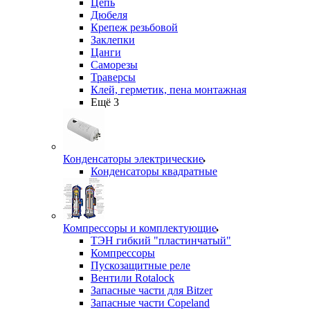
Цепь
Дюбеля
Крепеж резьбовой
Заклепки
Цанги
Саморезы
Траверсы
Клей, герметик, пена монтажная
Ещё 3
Конденсаторы электрические
Конденсаторы квадратные
Компрессоры и комплектующие
ТЭН гибкий "пластинчатый"
Компрессоры
Пускозащитные реле
Вентили Rotalock
Запасные части для Bitzer
Запасные части Copeland