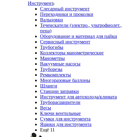
Инструмент
Слесарный инструмент
Переходники и проколки
Вальцовки
Течеискатели (электро., ультрофиолет.,
пена)
Оборудование и материал для пайки
Сервисный инструмент
Трубогибы
Коллекторы манометрические
Манометры
Вакуумные насосы
Труборезы
Ремкомплекты
Многоразовые баллоны
Шланги
Станции заправки
Инструмент для автохолода/климата
Труборасширители
Весы
Ключи вентильные
Сумки для инструмента
Ящики для инструмента
Ещё 11