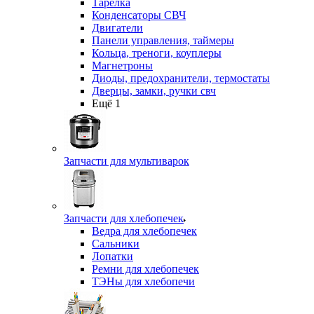
Тарелка
Конденсаторы СВЧ
Двигатели
Панели управления, таймеры
Кольца, треноги, коуплеры
Магнетроны
Диоды, предохранители, термостаты
Дверцы, замки, ручки свч
Ещё 1
Запчасти для мультиварок
Запчасти для хлебопечек
Ведра для хлебопечек
Сальники
Лопатки
Ремни для хлебопечек
ТЭНы для хлебопечи