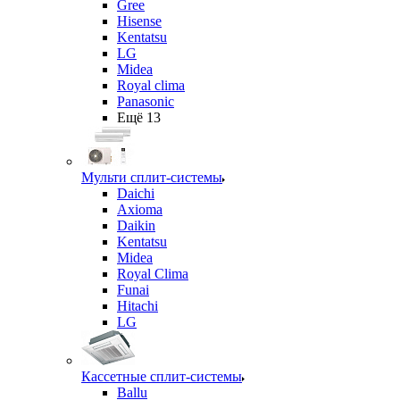
Gree
Hisense
Kentatsu
LG
Midea
Royal clima
Panasonic
Ещё 13
Мульти сплит-системы
Daichi
Axioma
Daikin
Kentatsu
Midea
Royal Clima
Funai
Hitachi
LG
Кассетные сплит-системы
Ballu