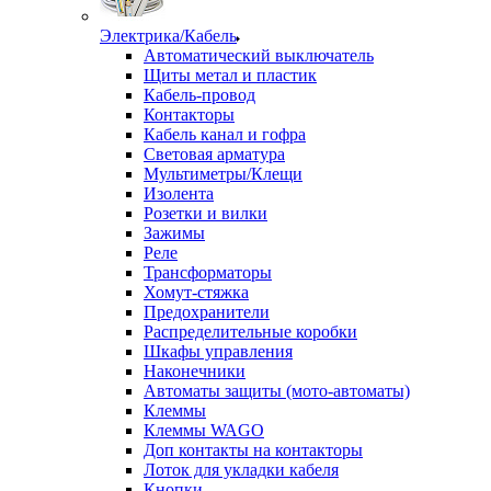
Электрика/Кабель
Автоматический выключатель
Щиты метал и пластик
Кабель-провод
Контакторы
Кабель канал и гофра
Световая арматура
Мультиметры/Клещи
Изолента
Розетки и вилки
Зажимы
Реле
Трансформаторы
Хомут-стяжка
Предохранители
Распределительные коробки
Шкафы управления
Наконечники
Автоматы защиты (мото-автоматы)
Клеммы
Клеммы WAGO
Доп контакты на контакторы
Лоток для укладки кабеля
Кнопки