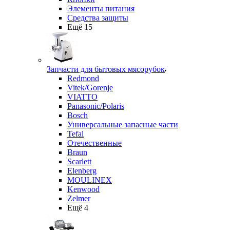
Элементы питания
Средства защиты
Ещё 15
Запчасти для бытовых мясорубок
Redmond
Vitek/Gorenje
VIATTO
Panasonic/Polaris
Bosch
Универсальные запасные части
Tefal
Отечественные
Braun
Scarlett
Elenberg
MOULINEX
Kenwood
Zelmer
Ещё 4