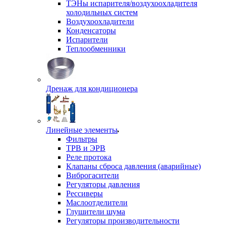
ТЭНы испарителя/воздухоохладителя
холодильных систем
Воздухоохладители
Конденсаторы
Испарители
Теплообменники
Дренаж для кондиционера
Линейные элементы
Фильтры
ТРВ и ЭРВ
Реле протока
Клапаны сброса давления (аварийные)
Виброгасители
Регуляторы давления
Рессиверы
Маслоотделители
Глушители шума
Регуляторы производительности