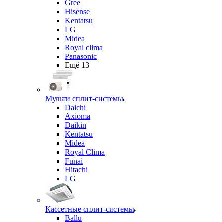
Gree
Hisense
Kentatsu
LG
Midea
Royal clima
Panasonic
Ещё 13
Мульти сплит-системы
Daichi
Axioma
Daikin
Kentatsu
Midea
Royal Clima
Funai
Hitachi
LG
Кассетные сплит-системы
Ballu