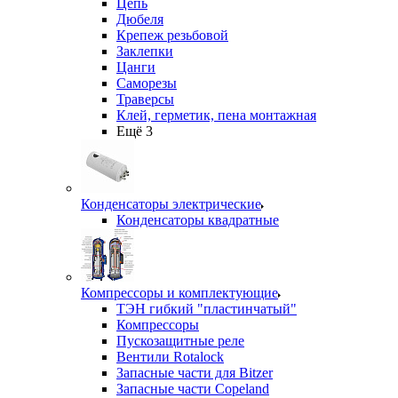
Цепь
Дюбеля
Крепеж резьбовой
Заклепки
Цанги
Саморезы
Траверсы
Клей, герметик, пена монтажная
Ещё 3
Конденсаторы электрические
Конденсаторы квадратные
Компрессоры и комплектующие
ТЭН гибкий "пластинчатый"
Компрессоры
Пускозащитные реле
Вентили Rotalock
Запасные части для Bitzer
Запасные части Copeland