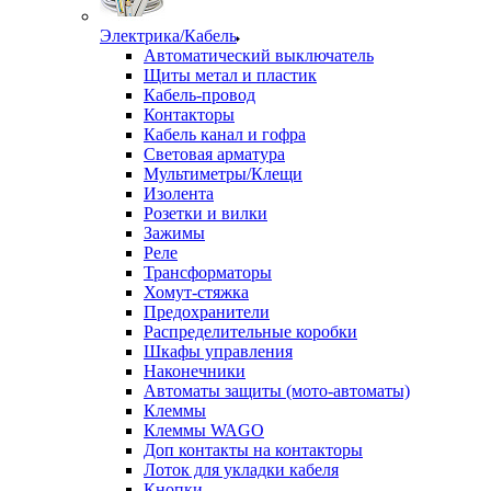
Электрика/Кабель
Автоматический выключатель
Щиты метал и пластик
Кабель-провод
Контакторы
Кабель канал и гофра
Световая арматура
Мультиметры/Клещи
Изолента
Розетки и вилки
Зажимы
Реле
Трансформаторы
Хомут-стяжка
Предохранители
Распределительные коробки
Шкафы управления
Наконечники
Автоматы защиты (мото-автоматы)
Клеммы
Клеммы WAGO
Доп контакты на контакторы
Лоток для укладки кабеля
Кнопки