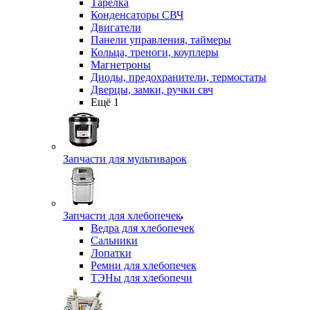
Тарелка
Конденсаторы СВЧ
Двигатели
Панели управления, таймеры
Кольца, треноги, коуплеры
Магнетроны
Диоды, предохранители, термостаты
Дверцы, замки, ручки свч
Ещё 1
Запчасти для мультиварок
Запчасти для хлебопечек
Ведра для хлебопечек
Сальники
Лопатки
Ремни для хлебопечек
ТЭНы для хлебопечи