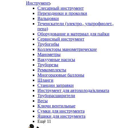
Инструмент
Слесарный инструмент
Переходники и проколки
Вальцовки
Течеискатели (электро., ультрофиолет.,
пена)
Оборудование и материал для пайки
Сервисный инструмент
Трубогибы
Коллекторы манометрические
Манометры
Вакуумные насосы
Труборезы
Ремкомплекты
Многоразовые баллоны
Шланги
Станции заправки
Инструмент для автохолода/климата
Труборасширители
Весы
Ключи вентильные
Сумки для инструмента
Ящики для инструмента
Ещё 11