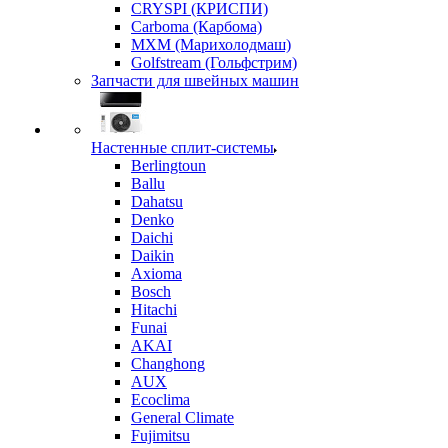
CRYSPI (КРИСПИ)
Carboma (Карбома)
MXM (Марихолодмаш)
Golfstream (Гольфстрим)
Запчасти для швейных машин
Настенные сплит-системы
Berlingtoun
Ballu
Dahatsu
Denko
Daichi
Daikin
Axioma
Bosch
Hitachi
Funai
AKAI
Changhong
AUX
Ecoclima
General Climate
Fujimitsu