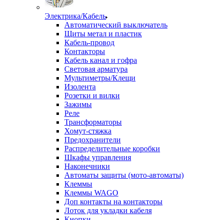
Электрика/Кабель
Автоматический выключатель
Щиты метал и пластик
Кабель-провод
Контакторы
Кабель канал и гофра
Световая арматура
Мультиметры/Клещи
Изолента
Розетки и вилки
Зажимы
Реле
Трансформаторы
Хомут-стяжка
Предохранители
Распределительные коробки
Шкафы управления
Наконечники
Автоматы защиты (мото-автоматы)
Клеммы
Клеммы WAGO
Доп контакты на контакторы
Лоток для укладки кабеля
Кнопки