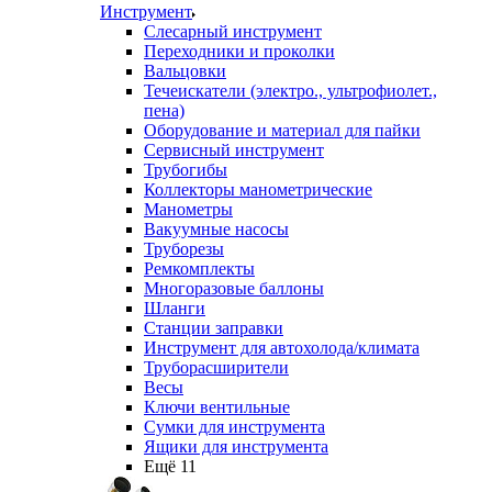
Инструмент
Слесарный инструмент
Переходники и проколки
Вальцовки
Течеискатели (электро., ультрофиолет.,
пена)
Оборудование и материал для пайки
Сервисный инструмент
Трубогибы
Коллекторы манометрические
Манометры
Вакуумные насосы
Труборезы
Ремкомплекты
Многоразовые баллоны
Шланги
Станции заправки
Инструмент для автохолода/климата
Труборасширители
Весы
Ключи вентильные
Сумки для инструмента
Ящики для инструмента
Ещё 11