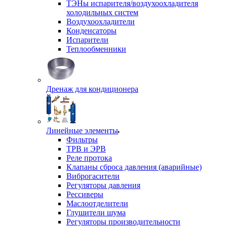
ТЭНы испарителя/воздухоохладителя
холодильных систем
Воздухоохладители
Конденсаторы
Испарители
Теплообменники
Дренаж для кондиционера
Линейные элементы
Фильтры
ТРВ и ЭРВ
Реле протока
Клапаны сброса давления (аварийные)
Виброгасители
Регуляторы давления
Рессиверы
Маслоотделители
Глушители шума
Регуляторы производительности