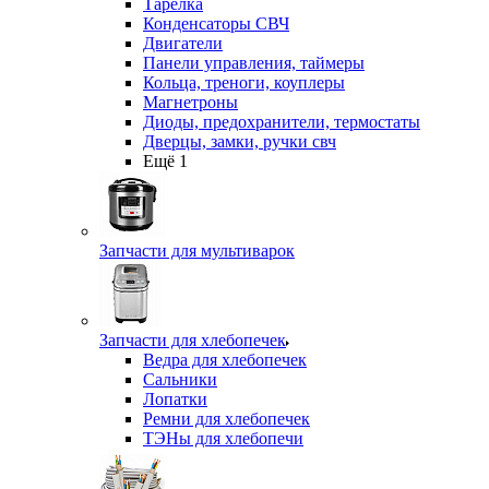
Тарелка
Конденсаторы СВЧ
Двигатели
Панели управления, таймеры
Кольца, треноги, коуплеры
Магнетроны
Диоды, предохранители, термостаты
Дверцы, замки, ручки свч
Ещё 1
Запчасти для мультиварок
Запчасти для хлебопечек
Ведра для хлебопечек
Сальники
Лопатки
Ремни для хлебопечек
ТЭНы для хлебопечи