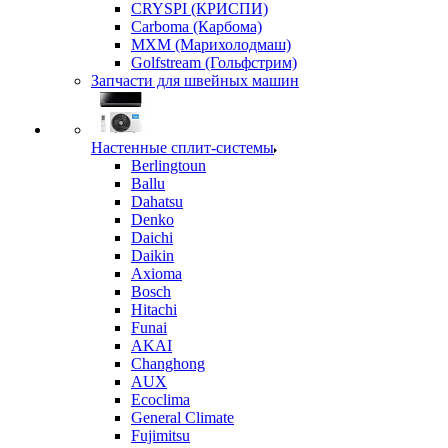
CRYSPI (КРИСПИ)
Carboma (Карбома)
MXM (Марихолодмаш)
Golfstream (Гольфстрим)
Запчасти для швейных машин
Настенные сплит-системы
Berlingtoun
Ballu
Dahatsu
Denko
Daichi
Daikin
Axioma
Bosch
Hitachi
Funai
AKAI
Changhong
AUX
Ecoclima
General Climate
Fujimitsu