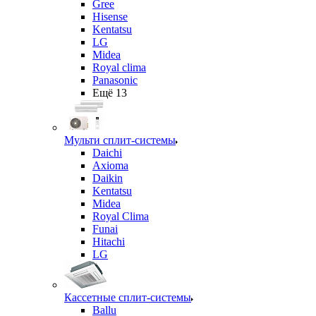
Gree
Hisense
Kentatsu
LG
Midea
Royal clima
Panasonic
Ещё 13
Мульти сплит-системы
Daichi
Axioma
Daikin
Kentatsu
Midea
Royal Clima
Funai
Hitachi
LG
Кассетные сплит-системы
Ballu