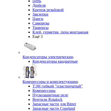
Цепь
Дюбеля
Крепеж резьбовой
Заклепки
Цанги
Саморезы
Траверсы
Клей, герметик, пена монтажная
Ещё 3
Конденсаторы электрические
Конденсаторы квадратные
Компрессоры и комплектующие
ТЭН гибкий "пластинчатый"
Компрессоры
Пускозащитные реле
Вентили Rotalock
Запасные части для Bitzer
Запасные части Copeland