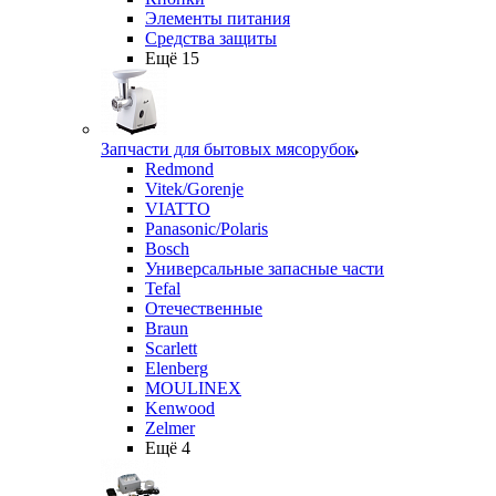
Элементы питания
Средства защиты
Ещё 15
Запчасти для бытовых мясорубок
Redmond
Vitek/Gorenje
VIATTO
Panasonic/Polaris
Bosch
Универсальные запасные части
Tefal
Отечественные
Braun
Scarlett
Elenberg
MOULINEX
Kenwood
Zelmer
Ещё 4