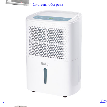
Системы обогрева
Осу