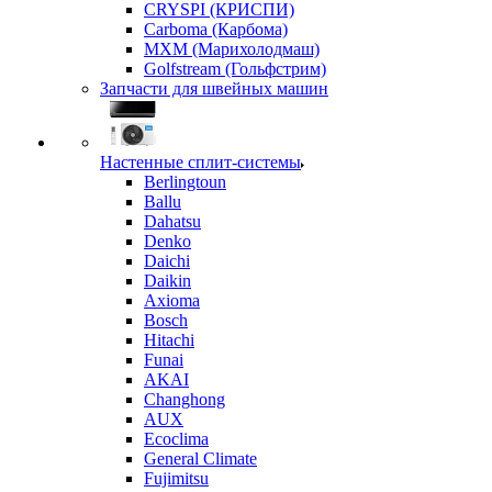
CRYSPI (КРИСПИ)
Carboma (Карбома)
MXM (Марихолодмаш)
Golfstream (Гольфстрим)
Запчасти для швейных машин
Настенные сплит-системы
Berlingtoun
Ballu
Dahatsu
Denko
Daichi
Daikin
Axioma
Bosch
Hitachi
Funai
AKAI
Changhong
AUX
Ecoclima
General Climate
Fujimitsu