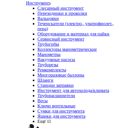
Инструмент
Слесарный инструмент
Переходники и проколки
Вальцовки
Течеискатели (электро., ультрофиолет.,
пена)
Оборудование и материал для пайки
Сервисный инструмент
Трубогибы
Коллекторы манометрические
Манометры
Вакуумные насосы
Труборезы
Ремкомплекты
Многоразовые баллоны
Шланги
Станции заправки
Инструмент для автохолода/климата
Труборасширители
Весы
Ключи вентильные
Сумки для инструмента
Ящики для инструмента
Ещё 11