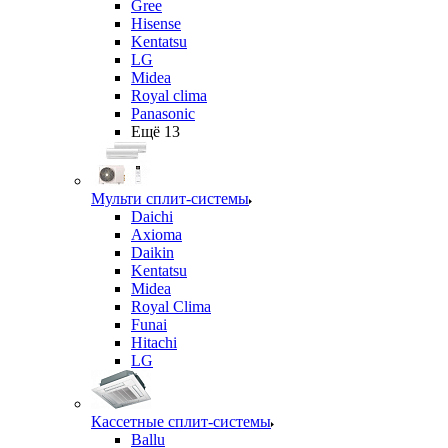
Gree
Hisense
Kentatsu
LG
Midea
Royal clima
Panasonic
Ещё 13
Мульти сплит-системы
Daichi
Axioma
Daikin
Kentatsu
Midea
Royal Clima
Funai
Hitachi
LG
Кассетные сплит-системы
Ballu