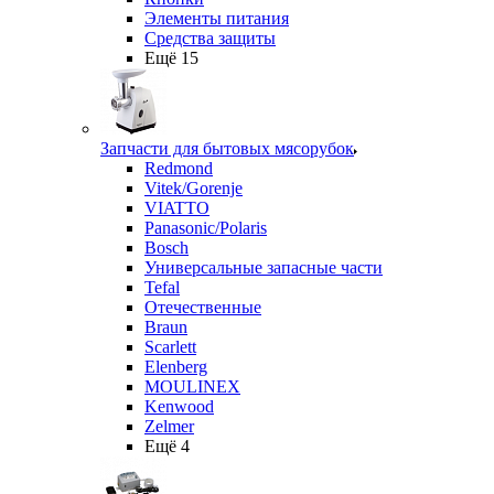
Элементы питания
Средства защиты
Ещё 15
Запчасти для бытовых мясорубок
Redmond
Vitek/Gorenje
VIATTO
Panasonic/Polaris
Bosch
Универсальные запасные части
Tefal
Отечественные
Braun
Scarlett
Elenberg
MOULINEX
Kenwood
Zelmer
Ещё 4