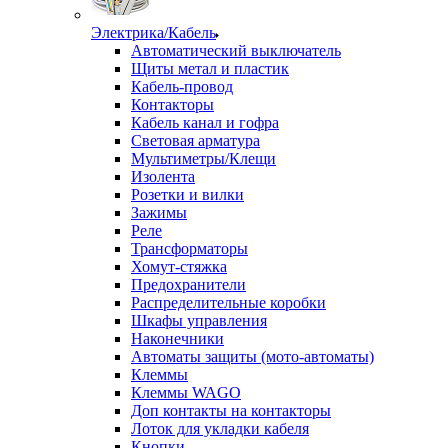
Электрика/Кабель
Автоматический выключатель
Щиты метал и пластик
Кабель-провод
Контакторы
Кабель канал и гофра
Световая арматура
Мультиметры/Клещи
Изолента
Розетки и вилки
Зажимы
Реле
Трансформаторы
Хомут-стяжка
Предохранители
Распределительные коробки
Шкафы управления
Наконечники
Автоматы защиты (мото-автоматы)
Клеммы
Клеммы WAGO
Доп контакты на контакторы
Лоток для укладки кабеля
Кнопки