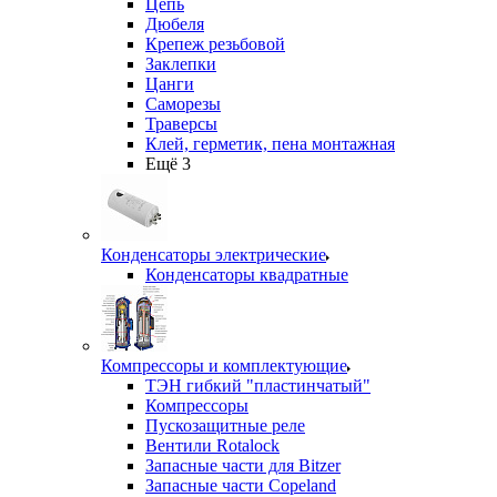
Цепь
Дюбеля
Крепеж резьбовой
Заклепки
Цанги
Саморезы
Траверсы
Клей, герметик, пена монтажная
Ещё 3
Конденсаторы электрические
Конденсаторы квадратные
Компрессоры и комплектующие
ТЭН гибкий "пластинчатый"
Компрессоры
Пускозащитные реле
Вентили Rotalock
Запасные части для Bitzer
Запасные части Copeland