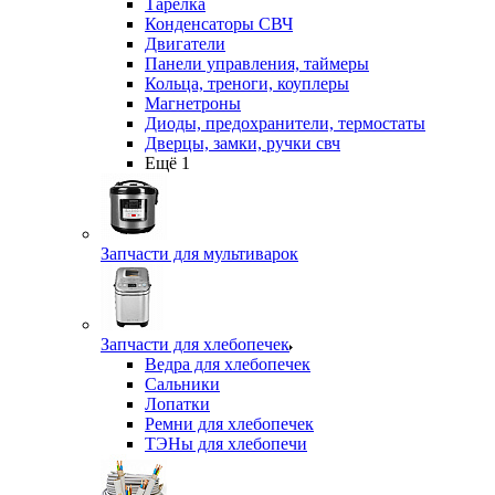
Тарелка
Конденсаторы СВЧ
Двигатели
Панели управления, таймеры
Кольца, треноги, коуплеры
Магнетроны
Диоды, предохранители, термостаты
Дверцы, замки, ручки свч
Ещё 1
Запчасти для мультиварок
Запчасти для хлебопечек
Ведра для хлебопечек
Сальники
Лопатки
Ремни для хлебопечек
ТЭНы для хлебопечи