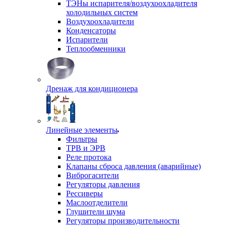
ТЭНы испарителя/воздухоохладителя
холодильных систем
Воздухоохладители
Конденсаторы
Испарители
Теплообменники
Дренаж для кондиционера
Линейные элементы
Фильтры
ТРВ и ЭРВ
Реле протока
Клапаны сброса давления (аварийные)
Виброгасители
Регуляторы давления
Рессиверы
Маслоотделители
Глушители шума
Регуляторы производительности