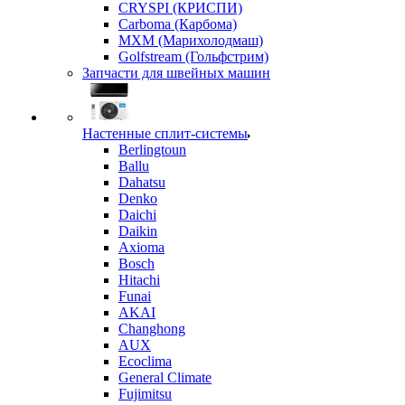
CRYSPI (КРИСПИ)
Carboma (Карбома)
MXM (Марихолодмаш)
Golfstream (Гольфстрим)
Запчасти для швейных машин
Настенные сплит-системы
Berlingtoun
Ballu
Dahatsu
Denko
Daichi
Daikin
Axioma
Bosch
Hitachi
Funai
AKAI
Changhong
AUX
Ecoclima
General Climate
Fujimitsu