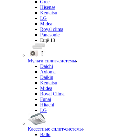
Gree
Hisense
Kentatsu
LG
Midea
Royal clima
Panasonic
Ещё 13
Мульти сплит-системы
Daichi
Axioma
Daikin
Kentatsu
Midea
Royal Clima
Funai
Hitachi
LG
Кассетные сплит-системы
Ballu