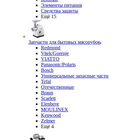
Элементы питания
Средства защиты
Ещё 15
Запчасти для бытовых мясорубок
Redmond
Vitek/Gorenje
VIATTO
Panasonic/Polaris
Bosch
Универсальные запасные части
Tefal
Отечественные
Braun
Scarlett
Elenberg
MOULINEX
Kenwood
Zelmer
Ещё 4