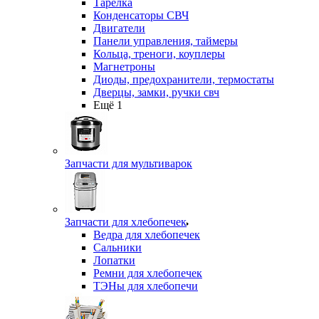
Тарелка
Конденсаторы СВЧ
Двигатели
Панели управления, таймеры
Кольца, треноги, коуплеры
Магнетроны
Диоды, предохранители, термостаты
Дверцы, замки, ручки свч
Ещё 1
Запчасти для мультиварок
Запчасти для хлебопечек
Ведра для хлебопечек
Сальники
Лопатки
Ремни для хлебопечек
ТЭНы для хлебопечи