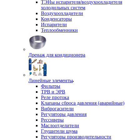
ТЭНы испарителя/воздухоохладителя
холодильных систем
Воздухоохладители
Конденсаторы
Испарители
Теплообменники
Дренаж для кондиционера
Линейные элементы
Фильтры
ТРВ и ЭРВ
Реле протока
Клапаны сброса давления (аварийные)
Виброгасители
Регуляторы давления
Рессиверы
Маслоотделители
Глушители шума
Регуляторы производительности