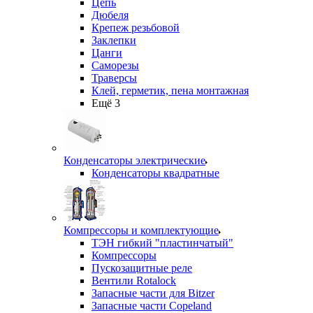
Цепь
Дюбеля
Крепеж резьбовой
Заклепки
Цанги
Саморезы
Траверсы
Клей, герметик, пена монтажная
Ещё 3
Конденсаторы электрические
Конденсаторы квадратные
Компрессоры и комплектующие
ТЭН гибкий "пластинчатый"
Компрессоры
Пускозащитные реле
Вентили Rotalock
Запасные части для Bitzer
Запасные части Copeland