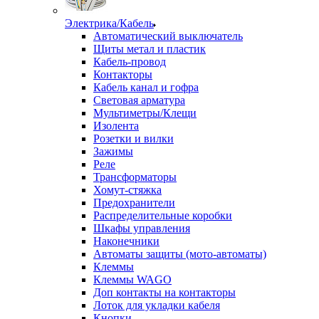
Электрика/Кабель
Автоматический выключатель
Щиты метал и пластик
Кабель-провод
Контакторы
Кабель канал и гофра
Световая арматура
Мультиметры/Клещи
Изолента
Розетки и вилки
Зажимы
Реле
Трансформаторы
Хомут-стяжка
Предохранители
Распределительные коробки
Шкафы управления
Наконечники
Автоматы защиты (мото-автоматы)
Клеммы
Клеммы WAGO
Доп контакты на контакторы
Лоток для укладки кабеля
Кнопки