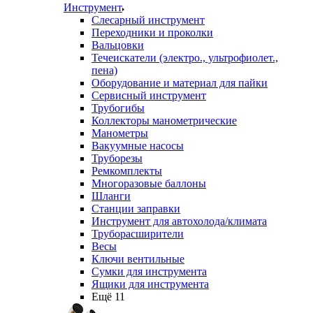
Инструмент
Слесарный инструмент
Переходники и проколки
Вальцовки
Течеискатели (электро., ультрофиолет.,
пена)
Оборудование и материал для пайки
Сервисный инструмент
Трубогибы
Коллекторы манометрические
Манометры
Вакуумные насосы
Труборезы
Ремкомплекты
Многоразовые баллоны
Шланги
Станции заправки
Инструмент для автохолода/климата
Труборасширители
Весы
Ключи вентильные
Сумки для инструмента
Ящики для инструмента
Ещё 11