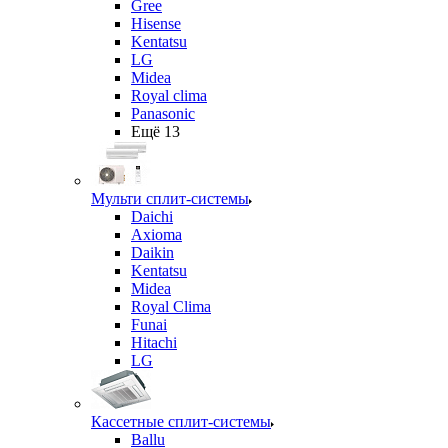
Gree
Hisense
Kentatsu
LG
Midea
Royal clima
Panasonic
Ещё 13
Мульти сплит-системы
Daichi
Axioma
Daikin
Kentatsu
Midea
Royal Clima
Funai
Hitachi
LG
Кассетные сплит-системы
Ballu