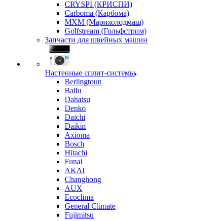
CRYSPI (КРИСПИ)
Carboma (Карбома)
MXM (Марихолодмаш)
Golfstream (Гольфстрим)
Запчасти для швейных машин
Настенные сплит-системы
Berlingtoun
Ballu
Dahatsu
Denko
Daichi
Daikin
Axioma
Bosch
Hitachi
Funai
AKAI
Changhong
AUX
Ecoclima
General Climate
Fujimitsu