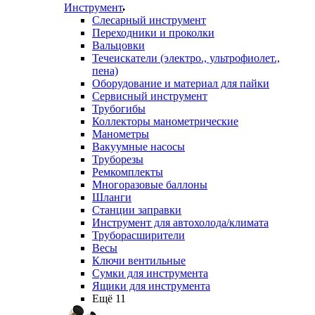
Инструмент
Слесарный инструмент
Переходники и проколки
Вальцовки
Течеискатели (электро., ультрофиолет.,
пена)
Оборудование и материал для пайки
Сервисный инструмент
Трубогибы
Коллекторы манометрические
Манометры
Вакуумные насосы
Труборезы
Ремкомплекты
Многоразовые баллоны
Шланги
Станции заправки
Инструмент для автохолода/климата
Труборасширители
Весы
Ключи вентильные
Сумки для инструмента
Ящики для инструмента
Ещё 11