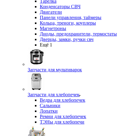
Тарелка
Конденсаторы СВЧ
Двигатели
Панели управления, таймеры
Кольца, треноги, коуплеры
Магнетроны
Диоды, предохранители, термостаты
Дверцы, замки, ручки свч
Ещё 1
Запчасти для мультиварок
Запчасти для хлебопечек
Ведра для хлебопечек
Сальники
Лопатки
Ремни для хлебопечек
ТЭНы для хлебопечи