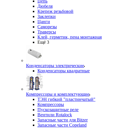
Цепь
Дюбеля
Крепеж резьбовой
Заклепки
Цанги
Саморезы
Траверсы
Клей, герметик, пена монтажная
Ещё 3
Конденсаторы электрические
Конденсаторы квадратные
Компрессоры и комплектующие
ТЭН гибкий "пластинчатый"
Компрессоры
Пускозащитные реле
Вентили Rotalock
Запасные части для Bitzer
Запасные части Copeland