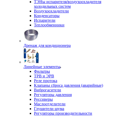
ТЭНы испарителя/воздухоохладителя
холодильных систем
Воздухоохладители
Конденсаторы
Испарители
Теплообменники
Дренаж для кондиционера
Линейные элементы
Фильтры
ТРВ и ЭРВ
Реле протока
Клапаны сброса давления (аварийные)
Виброгасители
Регуляторы давления
Рессиверы
Маслоотделители
Глушители шума
Регуляторы производительности