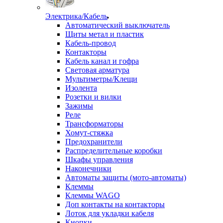
Электрика/Кабель
Автоматический выключатель
Щиты метал и пластик
Кабель-провод
Контакторы
Кабель канал и гофра
Световая арматура
Мультиметры/Клещи
Изолента
Розетки и вилки
Зажимы
Реле
Трансформаторы
Хомут-стяжка
Предохранители
Распределительные коробки
Шкафы управления
Наконечники
Автоматы защиты (мото-автоматы)
Клеммы
Клеммы WAGO
Доп контакты на контакторы
Лоток для укладки кабеля
Кнопки