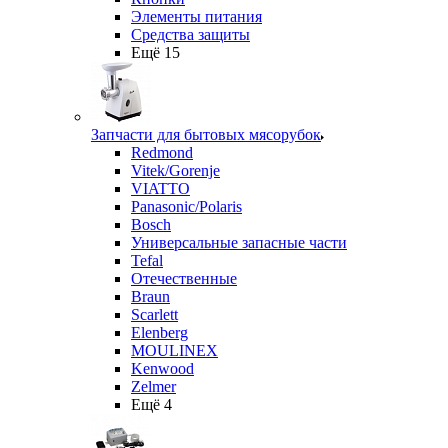
Элементы питания
Средства защиты
Ещё 15
Запчасти для бытовых мясорубок
Redmond
Vitek/Gorenje
VIATTO
Panasonic/Polaris
Bosch
Универсальные запасные части
Tefal
Отечественные
Braun
Scarlett
Elenberg
MOULINEX
Kenwood
Zelmer
Ещё 4