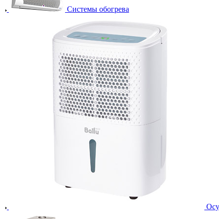
Системы обогрева
Осу