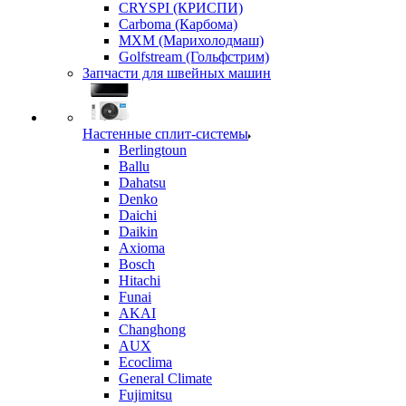
CRYSPI (КРИСПИ)
Carboma (Карбома)
MXM (Марихолодмаш)
Golfstream (Гольфстрим)
Запчасти для швейных машин
Настенные сплит-системы
Berlingtoun
Ballu
Dahatsu
Denko
Daichi
Daikin
Axioma
Bosch
Hitachi
Funai
AKAI
Changhong
AUX
Ecoclima
General Climate
Fujimitsu