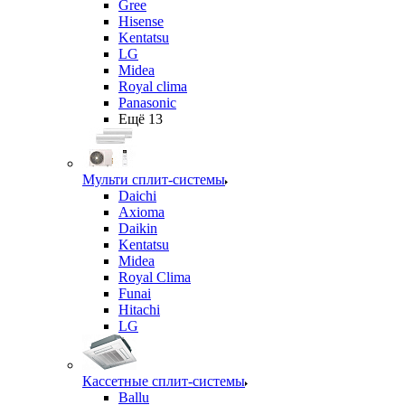
Gree
Hisense
Kentatsu
LG
Midea
Royal clima
Panasonic
Ещё 13
Мульти сплит-системы
Daichi
Axioma
Daikin
Kentatsu
Midea
Royal Clima
Funai
Hitachi
LG
Кассетные сплит-системы
Ballu