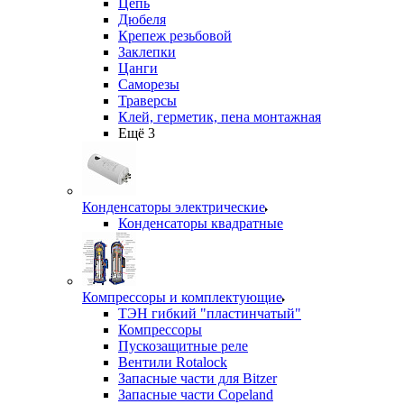
Цепь
Дюбеля
Крепеж резьбовой
Заклепки
Цанги
Саморезы
Траверсы
Клей, герметик, пена монтажная
Ещё 3
Конденсаторы электрические
Конденсаторы квадратные
Компрессоры и комплектующие
ТЭН гибкий "пластинчатый"
Компрессоры
Пускозащитные реле
Вентили Rotalock
Запасные части для Bitzer
Запасные части Copeland