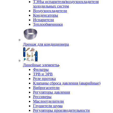
ТЭНы испарителя/воздухоохладителя
холодильных систем
Воздухоохладители
Конденсаторы
Испарители
Теплообменники
Дренаж для кондиционера
Линейные элементы
Фильтры
ТРВ и ЭРВ
Реле протока
Клапаны сброса давления (аварийные)
Виброгасители
Регуляторы давления
Рессиверы
Маслоотделители
Глушители шума
Регуляторы производительности