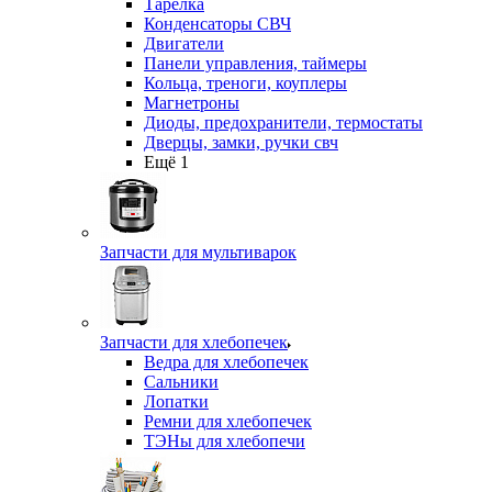
Тарелка
Конденсаторы СВЧ
Двигатели
Панели управления, таймеры
Кольца, треноги, коуплеры
Магнетроны
Диоды, предохранители, термостаты
Дверцы, замки, ручки свч
Ещё 1
Запчасти для мультиварок
Запчасти для хлебопечек
Ведра для хлебопечек
Сальники
Лопатки
Ремни для хлебопечек
ТЭНы для хлебопечи