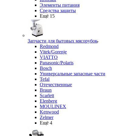
Элементы питания
Средства защиты
Ещё 15
Запчасти для бытовых мясорубок
Redmond
Vitek/Gorenje
VIATTO
Panasonic/Polaris
Bosch
Универсальные запасные части
Tefal
Отечественные
Braun
Scarlett
Elenberg
MOULINEX
Kenwood
Zelmer
Ещё 4