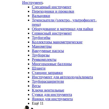
Инструмент
Слесарный инструмент
Переходники и проколки
Вальцовки
Течеискатели (электро., ультрофиолет.,
пена)
Оборудование и материал для пайки
Сервисный инструмент
Трубогибы
Коллекторы манометрические
Манометры
Вакуумные насосы
Труборезы
Ремкомплекты
Многоразовые баллоны
Шланги
Станции заправки
Инструмент для автохолода/климата
Труборасширители
Весы
Ключи вентильные
Сумки для инструмента
Ящики для инструмента
Ещё 11