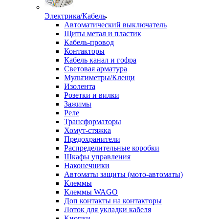
Электрика/Кабель
Автоматический выключатель
Щиты метал и пластик
Кабель-провод
Контакторы
Кабель канал и гофра
Световая арматура
Мультиметры/Клещи
Изолента
Розетки и вилки
Зажимы
Реле
Трансформаторы
Хомут-стяжка
Предохранители
Распределительные коробки
Шкафы управления
Наконечники
Автоматы защиты (мото-автоматы)
Клеммы
Клеммы WAGO
Доп контакты на контакторы
Лоток для укладки кабеля
Кнопки