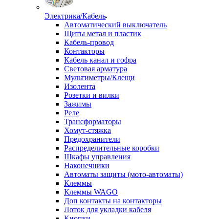
Электрика/Кабель
Автоматический выключатель
Щиты метал и пластик
Кабель-провод
Контакторы
Кабель канал и гофра
Световая арматура
Мультиметры/Клещи
Изолента
Розетки и вилки
Зажимы
Реле
Трансформаторы
Хомут-стяжка
Предохранители
Распределительные коробки
Шкафы управления
Наконечники
Автоматы защиты (мото-автоматы)
Клеммы
Клеммы WAGO
Доп контакты на контакторы
Лоток для укладки кабеля
Кнопки