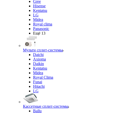
Gree
Hisense
Kentatsu
LG
Midea
Royal clima
Panasonic
Ещё 13
Мульти сплит-системы
Daichi
Axioma
Daikin
Kentatsu
Midea
Royal Clima
Funai
Hitachi
LG
Кассетные сплит-системы
Ballu