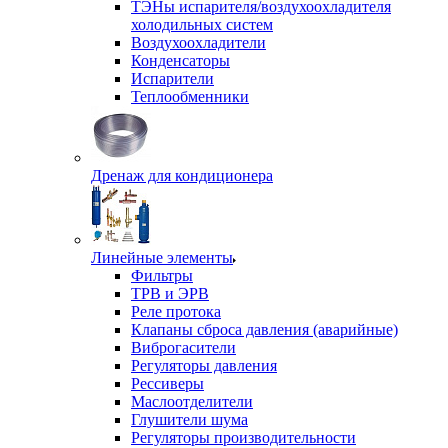
ТЭНы испарителя/воздухоохладителя
холодильных систем
Воздухоохладители
Конденсаторы
Испарители
Теплообменники
Дренаж для кондиционера
Линейные элементы
Фильтры
ТРВ и ЭРВ
Реле протока
Клапаны сброса давления (аварийные)
Виброгасители
Регуляторы давления
Рессиверы
Маслоотделители
Глушители шума
Регуляторы производительности