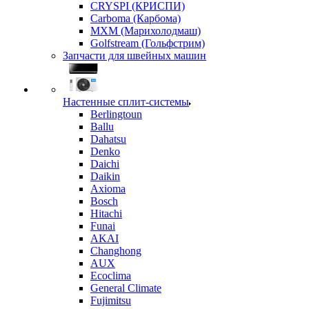
CRYSPI (КРИСПИ)
Carboma (Карбома)
MXM (Марихолодмаш)
Golfstream (Гольфстрим)
Запчасти для швейных машин
Настенные сплит-системы
Berlingtoun
Ballu
Dahatsu
Denko
Daichi
Daikin
Axioma
Bosch
Hitachi
Funai
AKAI
Changhong
AUX
Ecoclima
General Climate
Fujimitsu