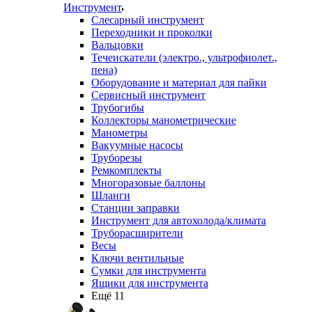
Инструмент
Слесарный инструмент
Переходники и проколки
Вальцовки
Течеискатели (электро., ультрофиолет.,
пена)
Оборудование и материал для пайки
Сервисный инструмент
Трубогибы
Коллекторы манометрические
Манометры
Вакуумные насосы
Труборезы
Ремкомплекты
Многоразовые баллоны
Шланги
Станции заправки
Инструмент для автохолода/климата
Труборасширители
Весы
Ключи вентильные
Сумки для инструмента
Ящики для инструмента
Ещё 11