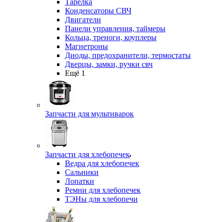
Тарелка
Конденсаторы СВЧ
Двигатели
Панели управления, таймеры
Кольца, треноги, коуплеры
Магнетроны
Диоды, предохранители, термостаты
Дверцы, замки, ручки свч
Ещё 1
Запчасти для мультиварок
Запчасти для хлебопечек
Ведра для хлебопечек
Сальники
Лопатки
Ремни для хлебопечек
ТЭНы для хлебопечи