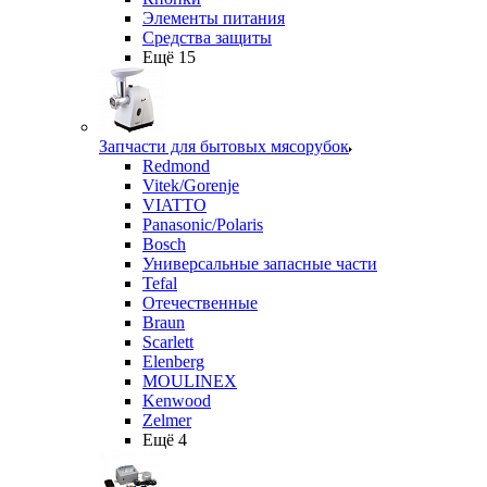
Элементы питания
Средства защиты
Ещё 15
Запчасти для бытовых мясорубок
Redmond
Vitek/Gorenje
VIATTO
Panasonic/Polaris
Bosch
Универсальные запасные части
Tefal
Отечественные
Braun
Scarlett
Elenberg
MOULINEX
Kenwood
Zelmer
Ещё 4