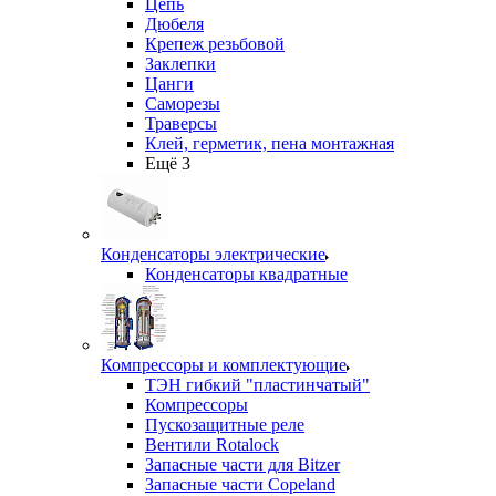
Цепь
Дюбеля
Крепеж резьбовой
Заклепки
Цанги
Саморезы
Траверсы
Клей, герметик, пена монтажная
Ещё 3
Конденсаторы электрические
Конденсаторы квадратные
Компрессоры и комплектующие
ТЭН гибкий "пластинчатый"
Компрессоры
Пускозащитные реле
Вентили Rotalock
Запасные части для Bitzer
Запасные части Copeland