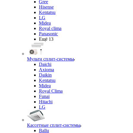
Gree
Hisense
Kentatsu
LG
Midea
Royal clima
Panasonic
Ещё 13
Мульти сплит-системы
Daichi
Axioma
Daikin
Kentatsu
Midea
Royal Clima
Funai
Hitachi
LG
Кассетные сплит-системы
Ballu