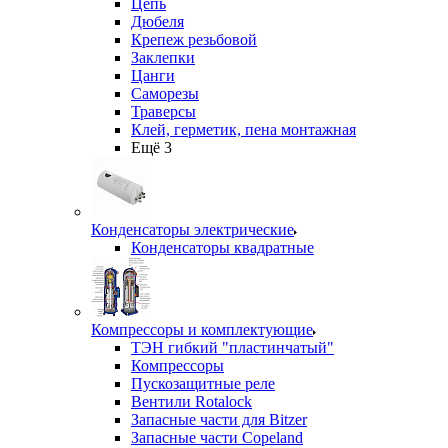
Цепь
Дюбеля
Крепеж резьбовой
Заклепки
Цанги
Саморезы
Траверсы
Клей, герметик, пена монтажная
Ещё 3
Конденсаторы электрические
Конденсаторы квадратные
Компрессоры и комплектующие
ТЭН гибкий "пластинчатый"
Компрессоры
Пускозащитные реле
Вентили Rotalock
Запасные части для Bitzer
Запасные части Copeland