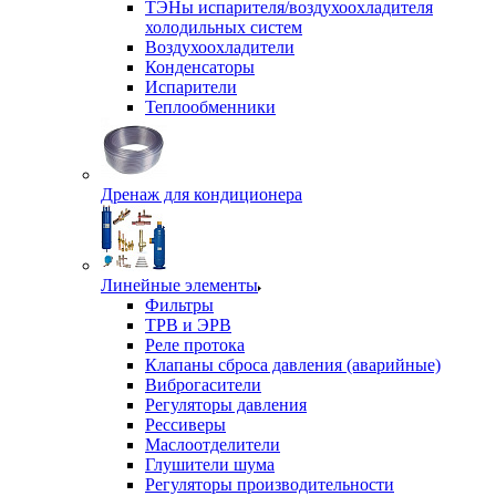
ТЭНы испарителя/воздухоохладителя
холодильных систем
Воздухоохладители
Конденсаторы
Испарители
Теплообменники
Дренаж для кондиционера
Линейные элементы
Фильтры
ТРВ и ЭРВ
Реле протока
Клапаны сброса давления (аварийные)
Виброгасители
Регуляторы давления
Рессиверы
Маслоотделители
Глушители шума
Регуляторы производительности