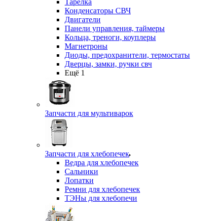
Тарелка
Конденсаторы СВЧ
Двигатели
Панели управления, таймеры
Кольца, треноги, коуплеры
Магнетроны
Диоды, предохранители, термостаты
Дверцы, замки, ручки свч
Ещё 1
Запчасти для мультиварок
Запчасти для хлебопечек
Ведра для хлебопечек
Сальники
Лопатки
Ремни для хлебопечек
ТЭНы для хлебопечи