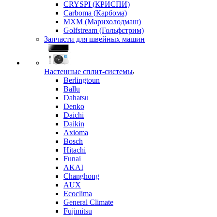
CRYSPI (КРИСПИ)
Carboma (Карбома)
MXM (Марихолодмаш)
Golfstream (Гольфстрим)
Запчасти для швейных машин
Настенные сплит-системы
Berlingtoun
Ballu
Dahatsu
Denko
Daichi
Daikin
Axioma
Bosch
Hitachi
Funai
AKAI
Changhong
AUX
Ecoclima
General Climate
Fujimitsu