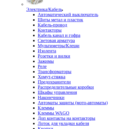
Электрика/Кабель
Автоматический выключатель
Щиты метал и пластик
Кабель-провод
Контакторы
Кабель канал и гофра
Световая арматура
Мультиметры/Клещи
Изолента
Розетки и вилки
Зажимы
Реле
Трансформаторы
Хомут-стяжка
Предохранители
Распределительные коробки
Шкафы управления
Наконечники
Автоматы защиты (мото-автоматы)
Клеммы
Клеммы WAGO
Доп контакты на контакторы
Лоток для укладки кабеля
Кнопки