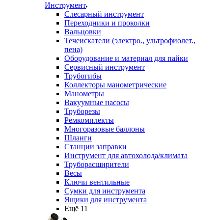
Инструмент
Слесарный инструмент
Переходники и проколки
Вальцовки
Течеискатели (электро., ультрофиолет.,
пена)
Оборудование и материал для пайки
Сервисный инструмент
Трубогибы
Коллекторы манометрические
Манометры
Вакуумные насосы
Труборезы
Ремкомплекты
Многоразовые баллоны
Шланги
Станции заправки
Инструмент для автохолода/климата
Труборасширители
Весы
Ключи вентильные
Сумки для инструмента
Ящики для инструмента
Ещё 11