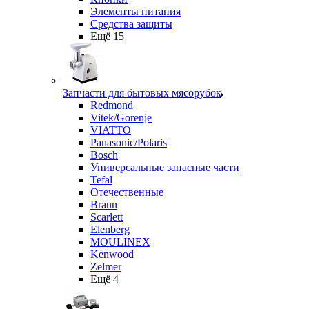
Элементы питания
Средства защиты
Ещё 15
Запчасти для бытовых мясорубок
Redmond
Vitek/Gorenje
VIATTO
Panasonic/Polaris
Bosch
Универсальные запасные части
Tefal
Отечественные
Braun
Scarlett
Elenberg
MOULINEX
Kenwood
Zelmer
Ещё 4