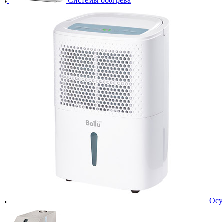
Системы обогрева
Осу