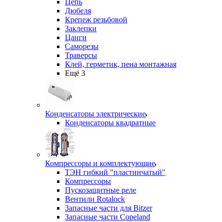
Цепь
Дюбеля
Крепеж резьбовой
Заклепки
Цанги
Саморезы
Траверсы
Клей, герметик, пена монтажная
Ещё 3
Конденсаторы электрические
Конденсаторы квадратные
Компрессоры и комплектующие
ТЭН гибкий "пластинчатый"
Компрессоры
Пускозащитные реле
Вентили Rotalock
Запасные части для Bitzer
Запасные части Copeland