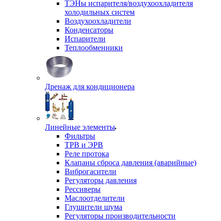
ТЭНы испарителя/воздухоохладителя
холодильных систем
Воздухоохладители
Конденсаторы
Испарители
Теплообменники
Дренаж для кондиционера
Линейные элементы
Фильтры
ТРВ и ЭРВ
Реле протока
Клапаны сброса давления (аварийные)
Виброгасители
Регуляторы давления
Рессиверы
Маслоотделители
Глушители шума
Регуляторы производительности