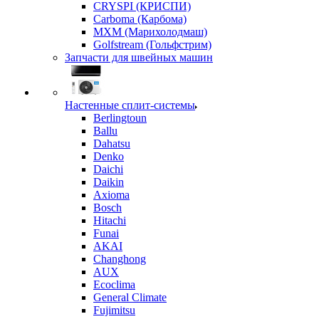
CRYSPI (КРИСПИ)
Carboma (Карбома)
MXM (Марихолодмаш)
Golfstream (Гольфстрим)
Запчасти для швейных машин
Настенные сплит-системы
Berlingtoun
Ballu
Dahatsu
Denko
Daichi
Daikin
Axioma
Bosch
Hitachi
Funai
AKAI
Changhong
AUX
Ecoclima
General Climate
Fujimitsu