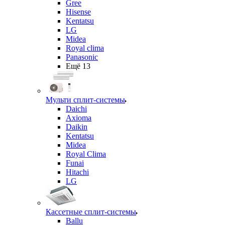
Gree
Hisense
Kentatsu
LG
Midea
Royal clima
Panasonic
Ещё 13
Мульти сплит-системы
Daichi
Axioma
Daikin
Kentatsu
Midea
Royal Clima
Funai
Hitachi
LG
Кассетные сплит-системы
Ballu