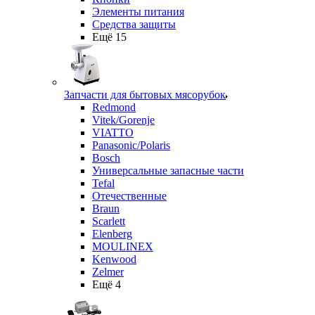
Элементы питания
Средства защиты
Ещё 15
Запчасти для бытовых мясорубок
Redmond
Vitek/Gorenje
VIATTO
Panasonic/Polaris
Bosch
Универсальные запасные части
Tefal
Отечественные
Braun
Scarlett
Elenberg
MOULINEX
Kenwood
Zelmer
Ещё 4