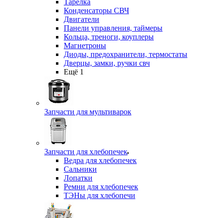
Тарелка
Конденсаторы СВЧ
Двигатели
Панели управления, таймеры
Кольца, треноги, коуплеры
Магнетроны
Диоды, предохранители, термостаты
Дверцы, замки, ручки свч
Ещё 1
Запчасти для мультиварок
Запчасти для хлебопечек
Ведра для хлебопечек
Сальники
Лопатки
Ремни для хлебопечек
ТЭНы для хлебопечи