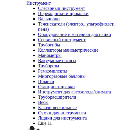
Инструмент
Слесарный инструмент
Переходники и проколки
Вальцовки
Течеискатели (электро., ультрофиолет.,
пена)
Оборудование и материал для пайки
Сервисный инструмент
Трубогибы
Коллекторы манометрические
Манометры
Вакуумные насосы
Труборезы
Ремкомплекты
Многоразовые баллоны
Шланги
Станции заправки
Инструмент для автохолода/климата
Труборасширители
Весы
Ключи вентильные
Сумки для инструмента
Ящики для инструмента
Ещё 11