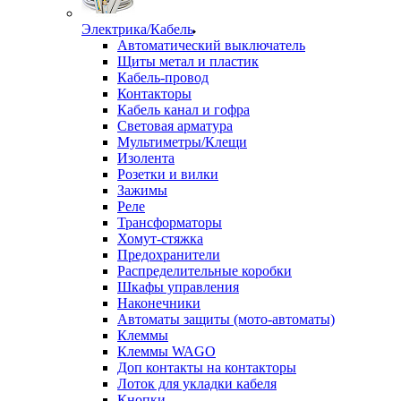
Электрика/Кабель
Автоматический выключатель
Щиты метал и пластик
Кабель-провод
Контакторы
Кабель канал и гофра
Световая арматура
Мультиметры/Клещи
Изолента
Розетки и вилки
Зажимы
Реле
Трансформаторы
Хомут-стяжка
Предохранители
Распределительные коробки
Шкафы управления
Наконечники
Автоматы защиты (мото-автоматы)
Клеммы
Клеммы WAGO
Доп контакты на контакторы
Лоток для укладки кабеля
Кнопки