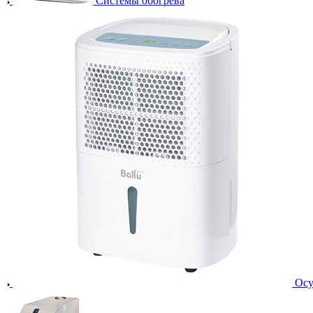
Системы обогрева
Осу