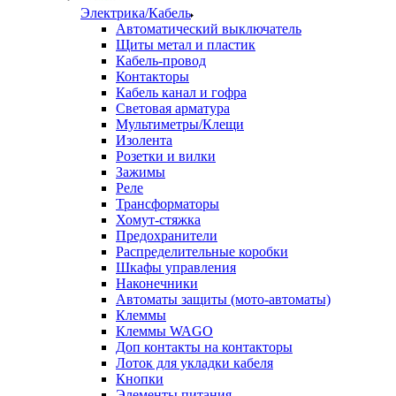
Электрика/Кабель
Автоматический выключатель
Щиты метал и пластик
Кабель-провод
Контакторы
Кабель канал и гофра
Световая арматура
Мультиметры/Клещи
Изолента
Розетки и вилки
Зажимы
Реле
Трансформаторы
Хомут-стяжка
Предохранители
Распределительные коробки
Шкафы управления
Наконечники
Автоматы защиты (мото-автоматы)
Клеммы
Клеммы WAGO
Доп контакты на контакторы
Лоток для укладки кабеля
Кнопки
Элементы питания