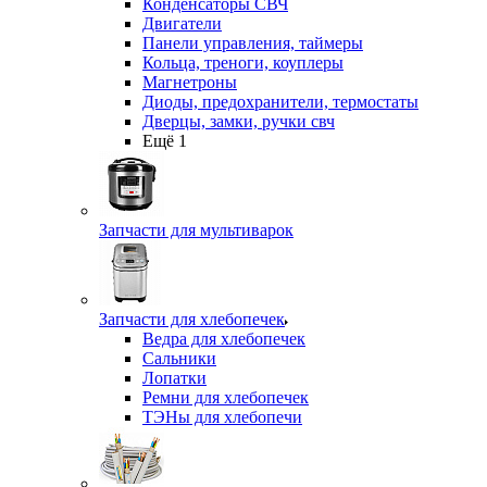
Конденсаторы СВЧ
Двигатели
Панели управления, таймеры
Кольца, треноги, коуплеры
Магнетроны
Диоды, предохранители, термостаты
Дверцы, замки, ручки свч
Ещё 1
Запчасти для мультиварок
Запчасти для хлебопечек
Ведра для хлебопечек
Сальники
Лопатки
Ремни для хлебопечек
ТЭНы для хлебопечи