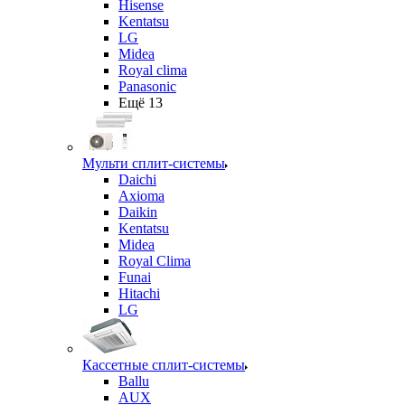
Hisense
Kentatsu
LG
Midea
Royal clima
Panasonic
Ещё 13
Мульти сплит-системы
Daichi
Axioma
Daikin
Kentatsu
Midea
Royal Clima
Funai
Hitachi
LG
Кассетные сплит-системы
Ballu
AUX