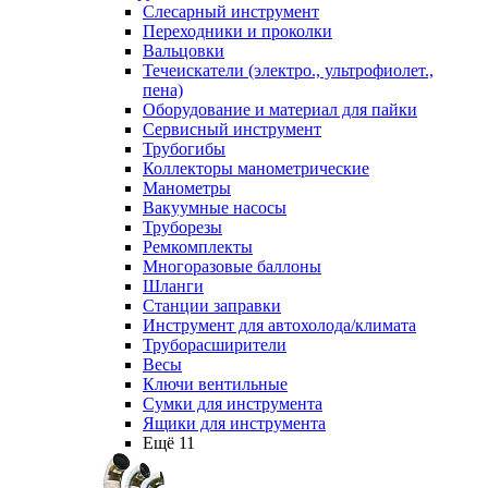
Слесарный инструмент
Переходники и проколки
Вальцовки
Течеискатели (электро., ультрофиолет.,
пена)
Оборудование и материал для пайки
Сервисный инструмент
Трубогибы
Коллекторы манометрические
Манометры
Вакуумные насосы
Труборезы
Ремкомплекты
Многоразовые баллоны
Шланги
Станции заправки
Инструмент для автохолода/климата
Труборасширители
Весы
Ключи вентильные
Сумки для инструмента
Ящики для инструмента
Ещё 11