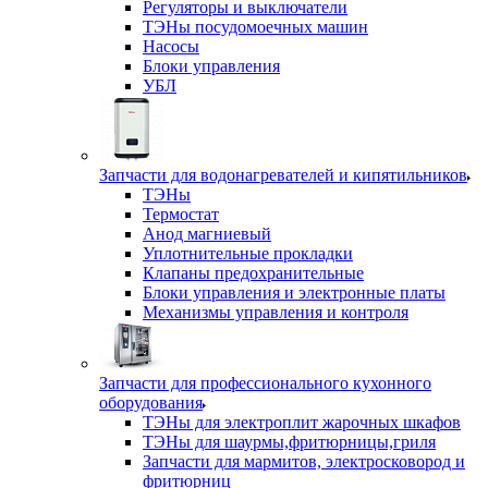
Регуляторы и выключатели
ТЭНы посудомоечных машин
Насосы
Блоки управления
УБЛ
Запчасти для водонагревателей и кипятильников
ТЭНы
Термостат
Анод магниевый
Уплотнительные прокладки
Клапаны предохранительные
Блоки управления и электронные платы
Механизмы управления и контроля
Запчасти для профессионального кухонного
оборудования
ТЭНы для электроплит жарочных шкафов
ТЭНы для шаурмы,фритюрницы,гриля
Запчасти для мармитов, электросковород и
фритюрниц