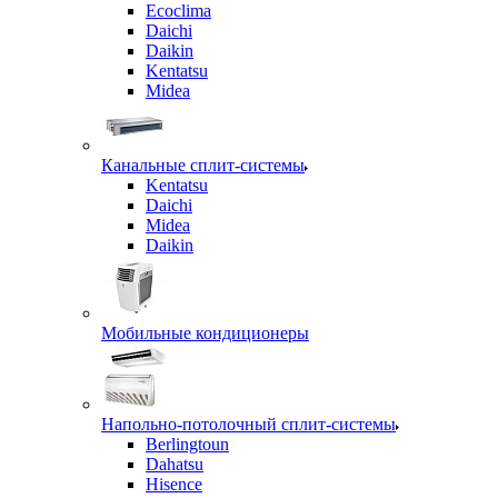
Ecoclima
Daichi
Daikin
Kentatsu
Midea
Канальные сплит-системы
Kentatsu
Daichi
Midea
Daikin
Мобильные кондиционеры
Напольно-потолочный сплит-системы
Berlingtoun
Dahatsu
Hisence