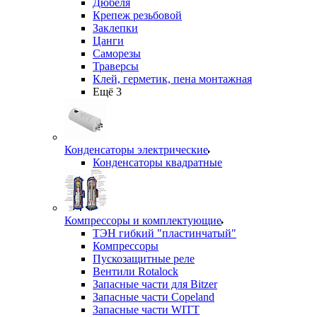
Дюбеля
Крепеж резьбовой
Заклепки
Цанги
Саморезы
Траверсы
Клей, герметик, пена монтажная
Ещё 3
Конденсаторы электрические
Конденсаторы квадратные
Компрессоры и комплектующие
ТЭН гибкий "пластинчатый"
Компрессоры
Пускозащитные реле
Вентили Rotalock
Запасные части для Bitzer
Запасные части Copeland
Запасные части WITT