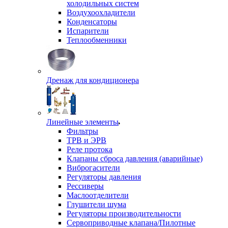
холодильных систем
Воздухоохладители
Конденсаторы
Испарители
Теплообменники
Дренаж для кондиционера
Линейные элементы
Фильтры
ТРВ и ЭРВ
Реле протока
Клапаны сброса давления (аварийные)
Виброгасители
Регуляторы давления
Рессиверы
Маслоотделители
Глушители шума
Регуляторы производительности
Сервоприводные клапана/Пилотные