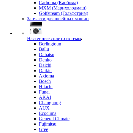
Carboma (Карбома)
MXM (Марихолодмаш)
Golfstream (Гольфстрим)
Запчасти для швейных машин
Настенные сплит-системы
Berlingtoun
Ballu
Dahatsu
Denko
Daichi
Daikin
Axioma
Bosch
Hitachi
Funai
AKAI
Changhong
AUX
Ecoclima
General Climate
Fujimitsu
Gree