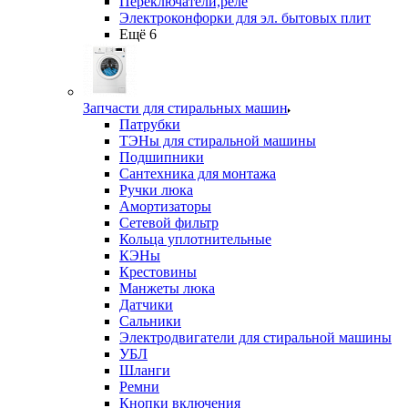
Переключатели,реле
Электроконфорки для эл. бытовых плит
Ещё 6
Запчасти для стиральных машин
Патрубки
ТЭНы для стиральной машины
Подшипники
Сантехника для монтажа
Ручки люка
Амортизаторы
Сетевой фильтр
Кольца уплотнительные
КЭНы
Крестовины
Манжеты люка
Датчики
Сальники
Электродвигатели для стиральной машины
УБЛ
Шланги
Ремни
Кнопки включения