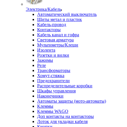
Электрика/Кабель
Автоматический выключатель
Щиты метал и пластик
Кабель-провод
Контакторы
Кабель канал и гофра
Световая арматура
Мультиметры/Клещи
Изолента
Розетки и вилки
Зажимы
Реле
Трансформаторы
Хомут-стяжка
Предохранители
Распределительные коробки
Шкафы управления
Наконечники
Автоматы защиты (мото-автоматы)
Клеммы
Клеммы WAGO
Доп контакты на контакторы
Лоток для укладки кабеля
Кнопки