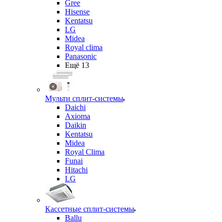
Gree
Hisense
Kentatsu
LG
Midea
Royal clima
Panasonic
Ещё 13
Мульти сплит-системы
Daichi
Axioma
Daikin
Kentatsu
Midea
Royal Clima
Funai
Hitachi
LG
Кассетные сплит-системы
Ballu