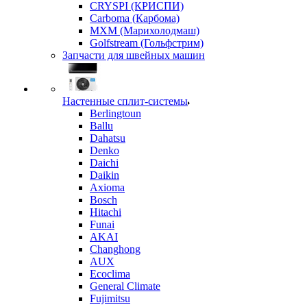
CRYSPI (КРИСПИ)
Carboma (Карбома)
MXM (Марихолодмаш)
Golfstream (Гольфстрим)
Запчасти для швейных машин
Настенные сплит-системы
Berlingtoun
Ballu
Dahatsu
Denko
Daichi
Daikin
Axioma
Bosch
Hitachi
Funai
AKAI
Changhong
AUX
Ecoclima
General Climate
Fujimitsu