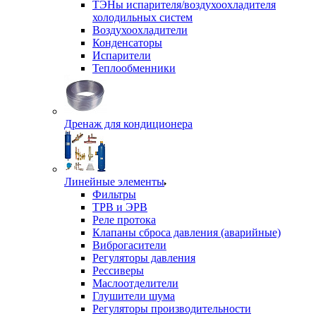
ТЭНы испарителя/воздухоохладителя
холодильных систем
Воздухоохладители
Конденсаторы
Испарители
Теплообменники
Дренаж для кондиционера
Линейные элементы
Фильтры
ТРВ и ЭРВ
Реле протока
Клапаны сброса давления (аварийные)
Виброгасители
Регуляторы давления
Рессиверы
Маслоотделители
Глушители шума
Регуляторы производительности