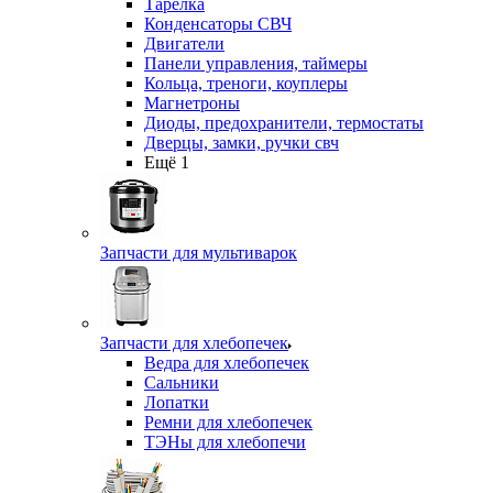
Тарелка
Конденсаторы СВЧ
Двигатели
Панели управления, таймеры
Кольца, треноги, коуплеры
Магнетроны
Диоды, предохранители, термостаты
Дверцы, замки, ручки свч
Ещё 1
Запчасти для мультиварок
Запчасти для хлебопечек
Ведра для хлебопечек
Сальники
Лопатки
Ремни для хлебопечек
ТЭНы для хлебопечи