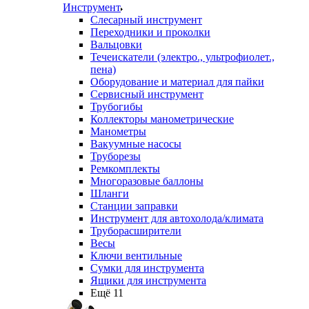
Инструмент
Слесарный инструмент
Переходники и проколки
Вальцовки
Течеискатели (электро., ультрофиолет.,
пена)
Оборудование и материал для пайки
Сервисный инструмент
Трубогибы
Коллекторы манометрические
Манометры
Вакуумные насосы
Труборезы
Ремкомплекты
Многоразовые баллоны
Шланги
Станции заправки
Инструмент для автохолода/климата
Труборасширители
Весы
Ключи вентильные
Сумки для инструмента
Ящики для инструмента
Ещё 11