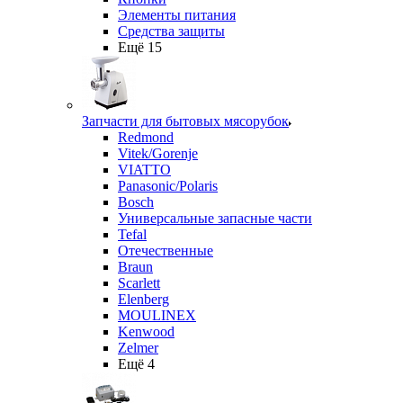
Элементы питания
Средства защиты
Ещё 15
Запчасти для бытовых мясорубок
Redmond
Vitek/Gorenje
VIATTO
Panasonic/Polaris
Bosch
Универсальные запасные части
Tefal
Отечественные
Braun
Scarlett
Elenberg
MOULINEX
Kenwood
Zelmer
Ещё 4