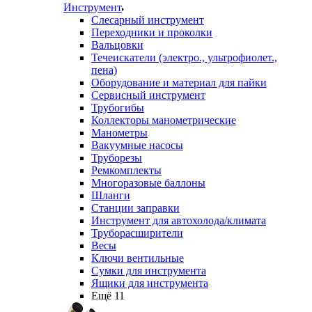
Инструмент
Слесарный инструмент
Переходники и проколки
Вальцовки
Течеискатели (электро., ультрофиолет.,
пена)
Оборудование и материал для пайки
Сервисный инструмент
Трубогибы
Коллекторы манометрические
Манометры
Вакуумные насосы
Труборезы
Ремкомплекты
Многоразовые баллоны
Шланги
Станции заправки
Инструмент для автохолода/климата
Труборасширители
Весы
Ключи вентильные
Сумки для инструмента
Ящики для инструмента
Ещё 11