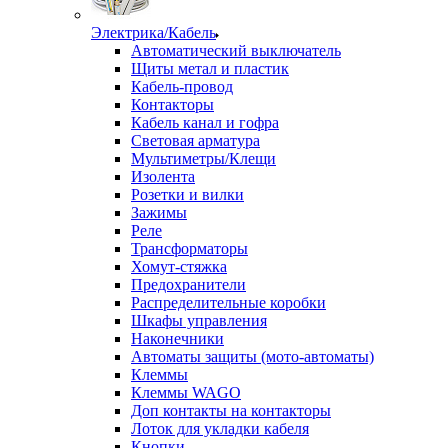
Электрика/Кабель
Автоматический выключатель
Щиты метал и пластик
Кабель-провод
Контакторы
Кабель канал и гофра
Световая арматура
Мультиметры/Клещи
Изолента
Розетки и вилки
Зажимы
Реле
Трансформаторы
Хомут-стяжка
Предохранители
Распределительные коробки
Шкафы управления
Наконечники
Автоматы защиты (мото-автоматы)
Клеммы
Клеммы WAGO
Доп контакты на контакторы
Лоток для укладки кабеля
Кнопки