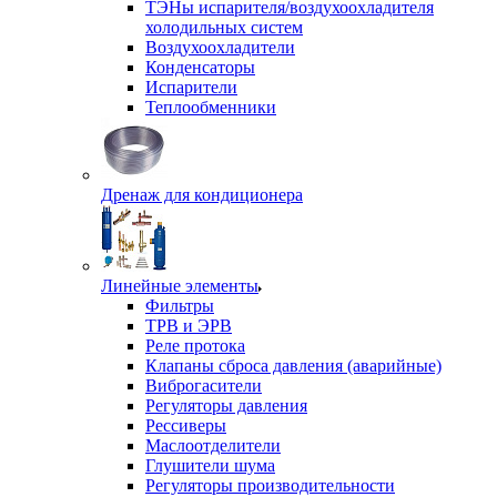
ТЭНы испарителя/воздухоохладителя
холодильных систем
Воздухоохладители
Конденсаторы
Испарители
Теплообменники
Дренаж для кондиционера
Линейные элементы
Фильтры
ТРВ и ЭРВ
Реле протока
Клапаны сброса давления (аварийные)
Виброгасители
Регуляторы давления
Рессиверы
Маслоотделители
Глушители шума
Регуляторы производительности