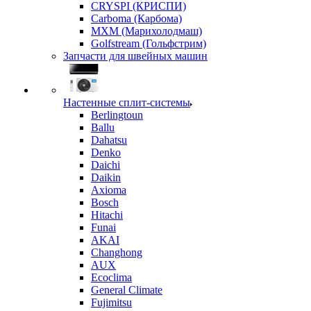
CRYSPI (КРИСПИ)
Carboma (Карбома)
MXM (Марихолодмаш)
Golfstream (Гольфстрим)
Запчасти для швейных машин
Настенные сплит-системы
Berlingtoun
Ballu
Dahatsu
Denko
Daichi
Daikin
Axioma
Bosch
Hitachi
Funai
AKAI
Changhong
AUX
Ecoclima
General Climate
Fujimitsu