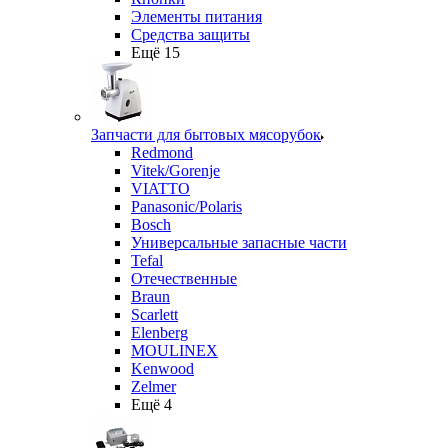
Элементы питания
Средства защиты
Ещё 15
Запчасти для бытовых мясорубок
Redmond
Vitek/Gorenje
VIATTO
Panasonic/Polaris
Bosch
Универсальные запасные части
Tefal
Отечественные
Braun
Scarlett
Elenberg
MOULINEX
Kenwood
Zelmer
Ещё 4