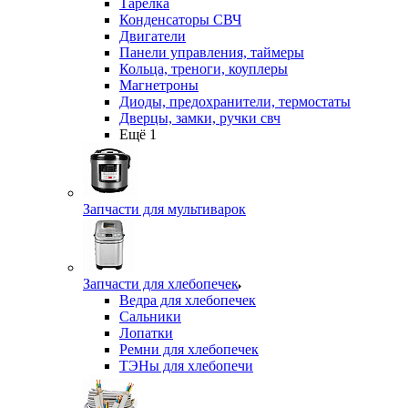
Тарелка
Конденсаторы СВЧ
Двигатели
Панели управления, таймеры
Кольца, треноги, коуплеры
Магнетроны
Диоды, предохранители, термостаты
Дверцы, замки, ручки свч
Ещё 1
Запчасти для мультиварок
Запчасти для хлебопечек
Ведра для хлебопечек
Сальники
Лопатки
Ремни для хлебопечек
ТЭНы для хлебопечи