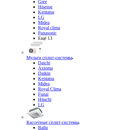
Gree
Hisense
Kentatsu
LG
Midea
Royal clima
Panasonic
Ещё 13
Мульти сплит-системы
Daichi
Axioma
Daikin
Kentatsu
Midea
Royal Clima
Funai
Hitachi
LG
Кассетные сплит-системы
Ballu