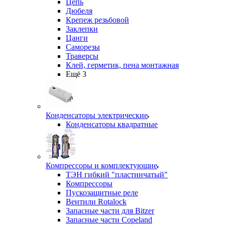
Цепь
Дюбеля
Крепеж резьбовой
Заклепки
Цанги
Саморезы
Траверсы
Клей, герметик, пена монтажная
Ещё 3
Конденсаторы электрические
Конденсаторы квадратные
Компрессоры и комплектующие
ТЭН гибкий "пластинчатый"
Компрессоры
Пускозащитные реле
Вентили Rotalock
Запасные части для Bitzer
Запасные части Copeland