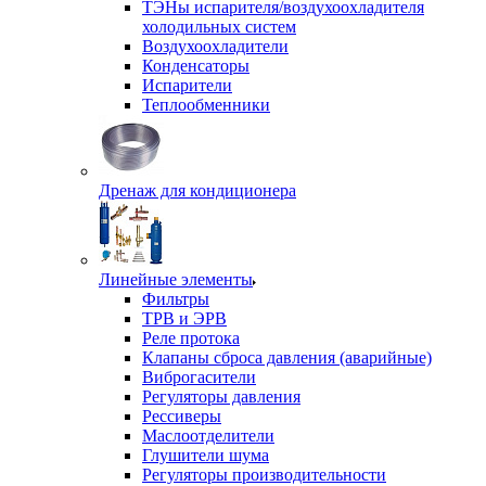
ТЭНы испарителя/воздухоохладителя
холодильных систем
Воздухоохладители
Конденсаторы
Испарители
Теплообменники
Дренаж для кондиционера
Линейные элементы
Фильтры
ТРВ и ЭРВ
Реле протока
Клапаны сброса давления (аварийные)
Виброгасители
Регуляторы давления
Рессиверы
Маслоотделители
Глушители шума
Регуляторы производительности