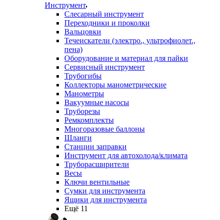
Инструмент
Слесарный инструмент
Переходники и проколки
Вальцовки
Течеискатели (электро., ультрофиолет.,
пена)
Оборудование и материал для пайки
Сервисный инструмент
Трубогибы
Коллекторы манометрические
Манометры
Вакуумные насосы
Труборезы
Ремкомплекты
Многоразовые баллоны
Шланги
Станции заправки
Инструмент для автохолода/климата
Труборасширители
Весы
Ключи вентильные
Сумки для инструмента
Ящики для инструмента
Ещё 11