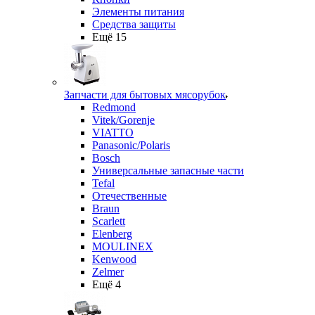
Элементы питания
Средства защиты
Ещё 15
Запчасти для бытовых мясорубок
Redmond
Vitek/Gorenje
VIATTO
Panasonic/Polaris
Bosch
Универсальные запасные части
Tefal
Отечественные
Braun
Scarlett
Elenberg
MOULINEX
Kenwood
Zelmer
Ещё 4