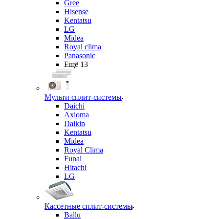
Gree
Hisense
Kentatsu
LG
Midea
Royal clima
Panasonic
Ещё 13
Мульти сплит-системы
Daichi
Axioma
Daikin
Kentatsu
Midea
Royal Clima
Funai
Hitachi
LG
Кассетные сплит-системы
Ballu