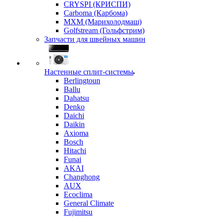
CRYSPI (КРИСПИ)
Carboma (Карбома)
MXM (Марихолодмаш)
Golfstream (Гольфстрим)
Запчасти для швейных машин
Настенные сплит-системы
Berlingtoun
Ballu
Dahatsu
Denko
Daichi
Daikin
Axioma
Bosch
Hitachi
Funai
AKAI
Changhong
AUX
Ecoclima
General Climate
Fujimitsu