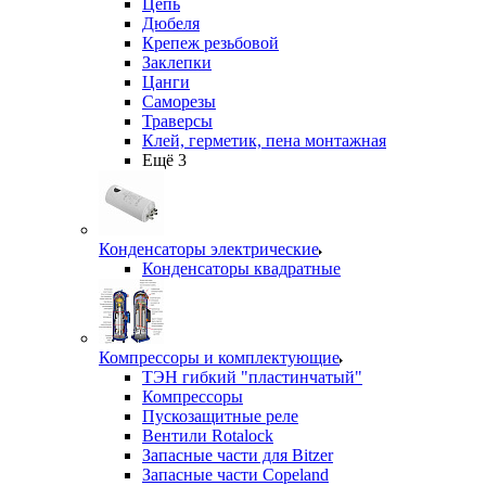
Цепь
Дюбеля
Крепеж резьбовой
Заклепки
Цанги
Саморезы
Траверсы
Клей, герметик, пена монтажная
Ещё 3
Конденсаторы электрические
Конденсаторы квадратные
Компрессоры и комплектующие
ТЭН гибкий "пластинчатый"
Компрессоры
Пускозащитные реле
Вентили Rotalock
Запасные части для Bitzer
Запасные части Copeland