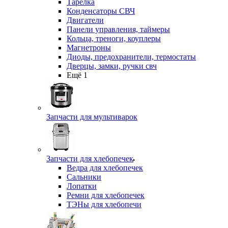
Тарелка
Конденсаторы СВЧ
Двигатели
Панели управления, таймеры
Кольца, треноги, коуплеры
Магнетроны
Диоды, предохранители, термостаты
Дверцы, замки, ручки свч
Ещё 1
Запчасти для мультиварок
Запчасти для хлебопечек
Ведра для хлебопечек
Сальники
Лопатки
Ремни для хлебопечек
ТЭНы для хлебопечи