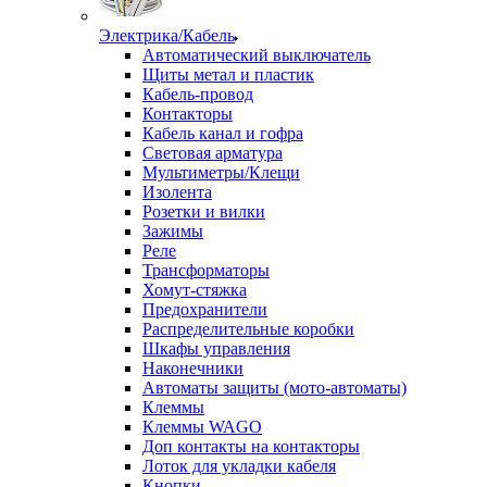
Электрика/Кабель
Автоматический выключатель
Щиты метал и пластик
Кабель-провод
Контакторы
Кабель канал и гофра
Световая арматура
Мультиметры/Клещи
Изолента
Розетки и вилки
Зажимы
Реле
Трансформаторы
Хомут-стяжка
Предохранители
Распределительные коробки
Шкафы управления
Наконечники
Автоматы защиты (мото-автоматы)
Клеммы
Клеммы WAGO
Доп контакты на контакторы
Лоток для укладки кабеля
Кнопки