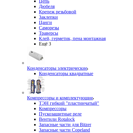
Цепь
Дюбеля
Крепеж резьбовой
Заклепки
Цанги
Саморезы
Траверсы
Клей, герметик, пена монтажная
Ещё 3
Конденсаторы электрические
Конденсаторы квадратные
Компрессоры и комплектующие
ТЭН гибкий "пластинчатый"
Компрессоры
Пускозащитные реле
Вентили Rotalock
Запасные части для Bitzer
Запасные части Copeland