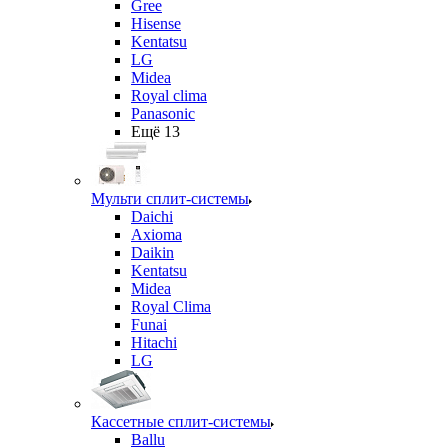
Gree
Hisense
Kentatsu
LG
Midea
Royal clima
Panasonic
Ещё 13
Мульти сплит-системы
Daichi
Axioma
Daikin
Kentatsu
Midea
Royal Clima
Funai
Hitachi
LG
Кассетные сплит-системы
Ballu