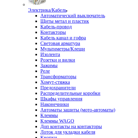
Электрика/Кабель
Автоматический выключатель
Щиты метал и пластик
Кабель-провод
Контакторы
Кабель канал и гофра
Световая арматура
Мультиметры/Клещи
Изолента
Розетки и вилки
Зажимы
Реле
Трансформаторы
Хомут-стяжка
Предохранители
Распределительные коробки
Шкафы управления
Наконечники
Автоматы защиты (мото-автоматы)
Клеммы
Клеммы WAGO
Доп контакты на контакторы
Лоток для укладки кабеля
Кнопки