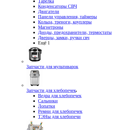
Тарелка
Конденсаторы СВЧ
Двигатели
Панели управления, таймеры
Кольца, треноги, коуплеры
Магнетроны
Диоды, предохранители, термостаты
Дверцы, замки, ручки свч
Ещё 1
Запчасти для мультиварок
Запчасти для хлебопечек
Ведра для хлебопечек
Сальники
Лопатки
Ремни для хлебопечек
ТЭНы для хлебопечи