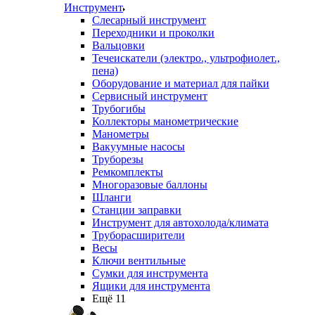
Инструмент
Слесарный инструмент
Переходники и проколки
Вальцовки
Течеискатели (электро., ультрофиолет.,
пена)
Оборудование и материал для пайки
Сервисный инструмент
Трубогибы
Коллекторы манометрические
Манометры
Вакуумные насосы
Труборезы
Ремкомплекты
Многоразовые баллоны
Шланги
Станции заправки
Инструмент для автохолода/климата
Труборасширители
Весы
Ключи вентильные
Сумки для инструмента
Ящики для инструмента
Ещё 11