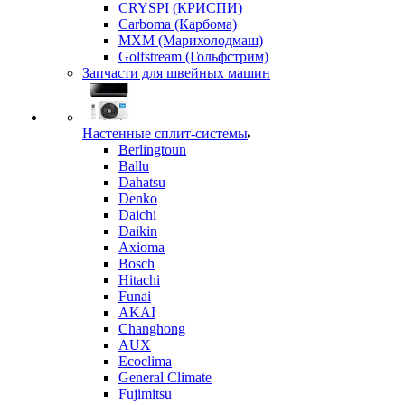
CRYSPI (КРИСПИ)
Carboma (Карбома)
MXM (Марихолодмаш)
Golfstream (Гольфстрим)
Запчасти для швейных машин
Настенные сплит-системы
Berlingtoun
Ballu
Dahatsu
Denko
Daichi
Daikin
Axioma
Bosch
Hitachi
Funai
AKAI
Changhong
AUX
Ecoclima
General Climate
Fujimitsu