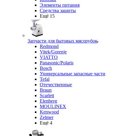
Элементы питания
Средства защиты
Ещё 15
Запчасти для бытовых мясорубок
Redmond
Vitek/Gorenje
VIATTO
Panasonic/Polaris
Bosch
Универсальные запасные части
Tefal
Отечественные
Braun
Scarlett
Elenberg
MOULINEX
Kenwood
Zelmer
Ещё 4