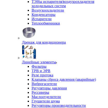
ТЭНы испарителя/воздухоохладителя
холодильных систем
Воздухоохладители
Конденсаторы
Испарители
Теплообменники
Дренаж для кондиционера
Линейные элементы
Фильтры
ТРВ и ЭРВ
Реле протока
Клапаны сброса давления (аварийные)
Виброгасители
Регуляторы давления
Рессиверы
Маслоотделители
Глушители шума
Регуляторы производительности