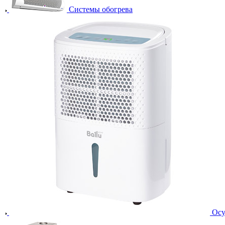
Системы обогрева
Осу