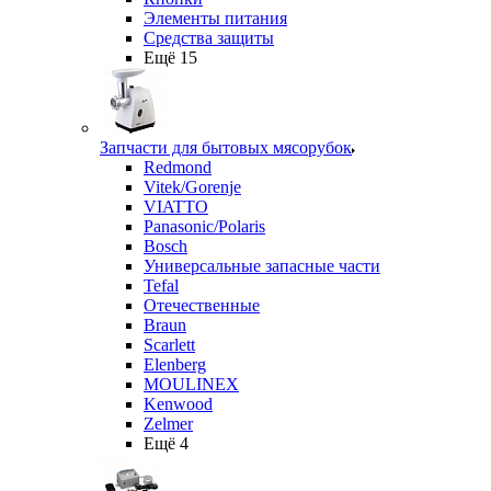
Элементы питания
Средства защиты
Ещё 15
Запчасти для бытовых мясорубок
Redmond
Vitek/Gorenje
VIATTO
Panasonic/Polaris
Bosch
Универсальные запасные части
Tefal
Отечественные
Braun
Scarlett
Elenberg
MOULINEX
Kenwood
Zelmer
Ещё 4