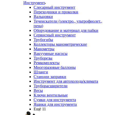
Инструмент
Слесарный инструмент
Переходники и проколки
Вальцовки
Течеискатели (электро., ультрофиолет.,
пена)
Оборудование и материал для пайки
Сервисный инструмент
Трубогибы
Коллекторы манометрические
Манометры
Вакуумные насосы
Труборезы
Ремкомплекты
Многоразовые баллоны
Шланги
Станции заправки
Инструмент для автохолода/климата
Труборасширители
Весы
Ключи вентильные
Сумки для инструмента
Ящики для инструмента
Ещё 11