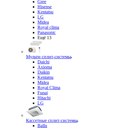
Gree
Hisense
Kentatsu
LG
Midea
Royal clima
Panasonic
Ещё 13
Мульти сплит-системы
Daichi
Axioma
Daikin
Kentatsu
Midea
Royal Clima
Funai
Hitachi
LG
Кассетные сплит-системы
Ballu