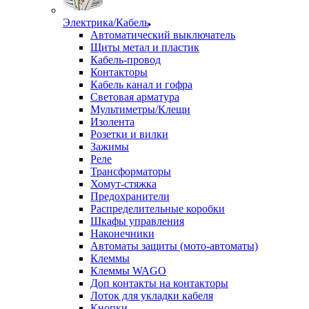
Электрика/Кабель
Автоматический выключатель
Щиты метал и пластик
Кабель-провод
Контакторы
Кабель канал и гофра
Световая арматура
Мультиметры/Клещи
Изолента
Розетки и вилки
Зажимы
Реле
Трансформаторы
Хомут-стяжка
Предохранители
Распределительные коробки
Шкафы управления
Наконечники
Автоматы защиты (мото-автоматы)
Клеммы
Клеммы WAGO
Доп контакты на контакторы
Лоток для укладки кабеля
Кнопки