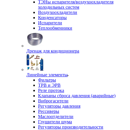
ТЭНы испарителя/воздухоохладителя
холодильных систем
Воздухоохладители
Конденсаторы
Испарители
Теплообменники
Дренаж для кондиционера
Линейные элементы
Фильтры
ТРВ и ЭРВ
Реле протока
Клапаны сброса давления (аварийные)
Виброгасители
Регуляторы давления
Рессиверы
Маслоотделители
Глушители шума
Регуляторы производительности