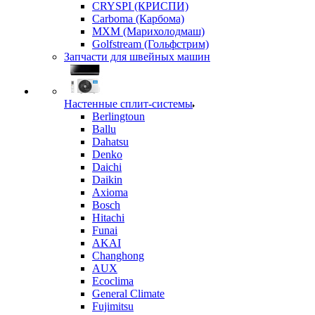
CRYSPI (КРИСПИ)
Carboma (Карбома)
MXM (Марихолодмаш)
Golfstream (Гольфстрим)
Запчасти для швейных машин
Настенные сплит-системы
Berlingtoun
Ballu
Dahatsu
Denko
Daichi
Daikin
Axioma
Bosch
Hitachi
Funai
AKAI
Changhong
AUX
Ecoclima
General Climate
Fujimitsu