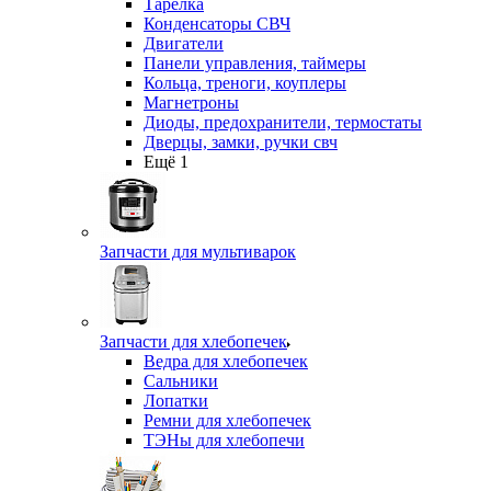
Тарелка
Конденсаторы СВЧ
Двигатели
Панели управления, таймеры
Кольца, треноги, коуплеры
Магнетроны
Диоды, предохранители, термостаты
Дверцы, замки, ручки свч
Ещё 1
Запчасти для мультиварок
Запчасти для хлебопечек
Ведра для хлебопечек
Сальники
Лопатки
Ремни для хлебопечек
ТЭНы для хлебопечи