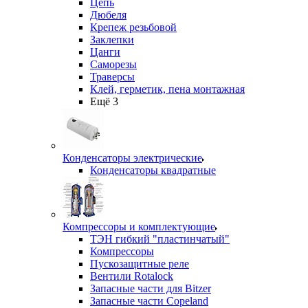
Цепь
Дюбеля
Крепеж резьбовой
Заклепки
Цанги
Саморезы
Траверсы
Клей, герметик, пена монтажная
Ещё 3
Конденсаторы электрические
Конденсаторы квадратные
Компрессоры и комплектующие
ТЭН гибкий "пластинчатый"
Компрессоры
Пускозащитные реле
Вентили Rotalock
Запасные части для Bitzer
Запасные части Copeland