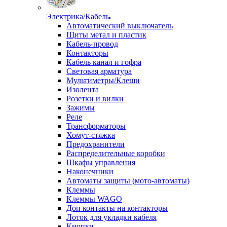
Электрика/Кабель
Автоматический выключатель
Щиты метал и пластик
Кабель-провод
Контакторы
Кабель канал и гофра
Световая арматура
Мультиметры/Клещи
Изолента
Розетки и вилки
Зажимы
Реле
Трансформаторы
Хомут-стяжка
Предохранители
Распределительные коробки
Шкафы управления
Наконечники
Автоматы защиты (мото-автоматы)
Клеммы
Клеммы WAGO
Доп контакты на контакторы
Лоток для укладки кабеля
Кнопки