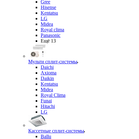
Gree
Hisense
Kentatsu
LG
Midea
Royal clima
Panasonic
Ещё 13
Мульти сплит-системы
Daichi
Axioma
Daikin
Kentatsu
Midea
Royal Clima
Funai
Hitachi
LG
Кассетные сплит-системы
Ballu