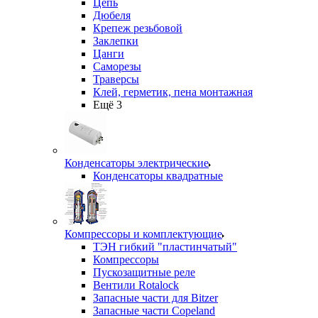
Цепь
Дюбеля
Крепеж резьбовой
Заклепки
Цанги
Саморезы
Траверсы
Клей, герметик, пена монтажная
Ещё 3
Конденсаторы электрические
Конденсаторы квадратные
Компрессоры и комплектующие
ТЭН гибкий "пластинчатый"
Компрессоры
Пускозащитные реле
Вентили Rotalock
Запасные части для Bitzer
Запасные части Copeland