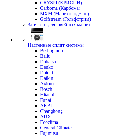
CRYSPI (КРИСПИ)
Carboma (Карбома)
MXM (Марихолодмаш)
Golfstream (Гольфстрим)
Запчасти для швейных машин
Настенные сплит-системы
Berlingtoun
Ballu
Dahatsu
Denko
Daichi
Daikin
Axioma
Bosch
Hitachi
Funai
AKAI
Changhong
AUX
Ecoclima
General Climate
Fujimitsu