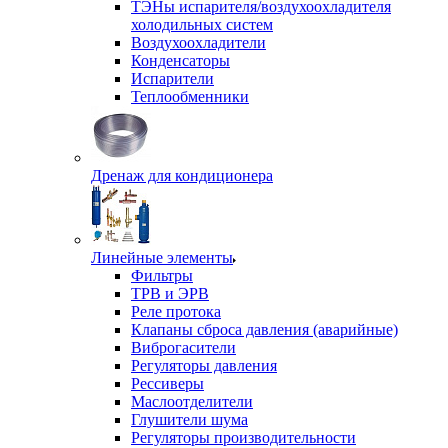
ТЭНы испарителя/воздухоохладителя
холодильных систем
Воздухоохладители
Конденсаторы
Испарители
Теплообменники
Дренаж для кондиционера
Линейные элементы
Фильтры
ТРВ и ЭРВ
Реле протока
Клапаны сброса давления (аварийные)
Виброгасители
Регуляторы давления
Рессиверы
Маслоотделители
Глушители шума
Регуляторы производительности