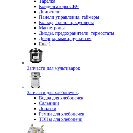
Тарелка
Конденсаторы СВЧ
Двигатели
Панели управления, таймеры
Кольца, треноги, коуплеры
Магнетроны
Диоды, предохранители, термостаты
Дверцы, замки, ручки свч
Ещё 1
Запчасти для мультиварок
Запчасти для хлебопечек
Ведра для хлебопечек
Сальники
Лопатки
Ремни для хлебопечек
ТЭНы для хлебопечи