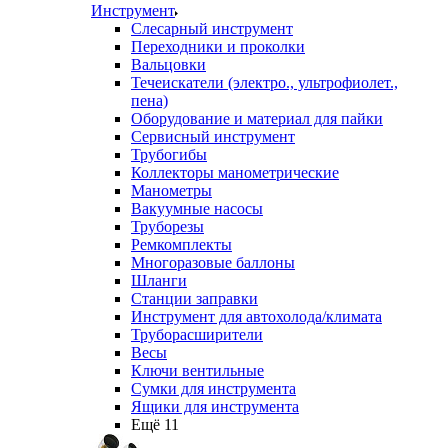
Инструмент
Слесарный инструмент
Переходники и проколки
Вальцовки
Течеискатели (электро., ультрофиолет.,
пена)
Оборудование и материал для пайки
Сервисный инструмент
Трубогибы
Коллекторы манометрические
Манометры
Вакуумные насосы
Труборезы
Ремкомплекты
Многоразовые баллоны
Шланги
Станции заправки
Инструмент для автохолода/климата
Труборасширители
Весы
Ключи вентильные
Сумки для инструмента
Ящики для инструмента
Ещё 11