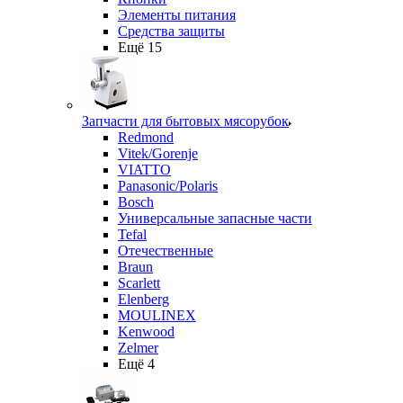
Элементы питания
Средства защиты
Ещё 15
Запчасти для бытовых мясорубок
Redmond
Vitek/Gorenje
VIATTO
Panasonic/Polaris
Bosch
Универсальные запасные части
Tefal
Отечественные
Braun
Scarlett
Elenberg
MOULINEX
Kenwood
Zelmer
Ещё 4