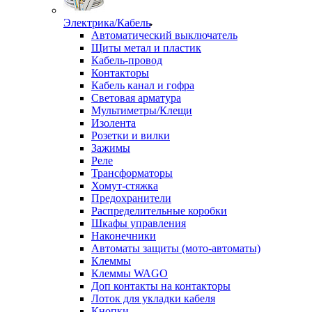
Электрика/Кабель
Автоматический выключатель
Щиты метал и пластик
Кабель-провод
Контакторы
Кабель канал и гофра
Световая арматура
Мультиметры/Клещи
Изолента
Розетки и вилки
Зажимы
Реле
Трансформаторы
Хомут-стяжка
Предохранители
Распределительные коробки
Шкафы управления
Наконечники
Автоматы защиты (мото-автоматы)
Клеммы
Клеммы WAGO
Доп контакты на контакторы
Лоток для укладки кабеля
Кнопки