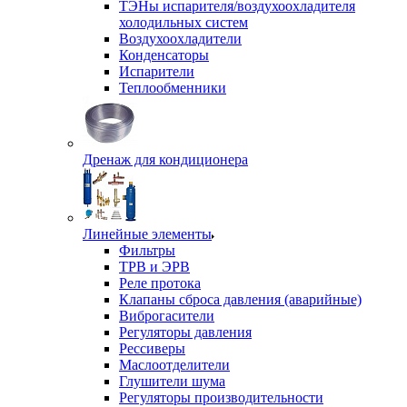
ТЭНы испарителя/воздухоохладителя
холодильных систем
Воздухоохладители
Конденсаторы
Испарители
Теплообменники
Дренаж для кондиционера
Линейные элементы
Фильтры
ТРВ и ЭРВ
Реле протока
Клапаны сброса давления (аварийные)
Виброгасители
Регуляторы давления
Рессиверы
Маслоотделители
Глушители шума
Регуляторы производительности