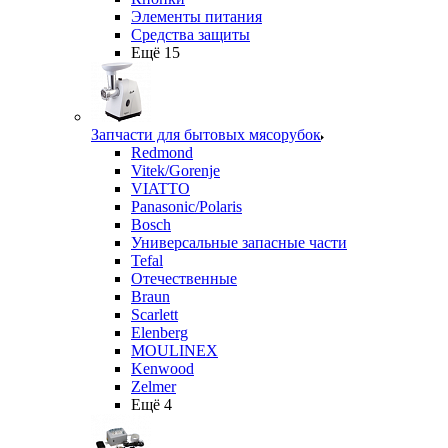
Элементы питания
Средства защиты
Ещё 15
Запчасти для бытовых мясорубок
Redmond
Vitek/Gorenje
VIATTO
Panasonic/Polaris
Bosch
Универсальные запасные части
Tefal
Отечественные
Braun
Scarlett
Elenberg
MOULINEX
Kenwood
Zelmer
Ещё 4