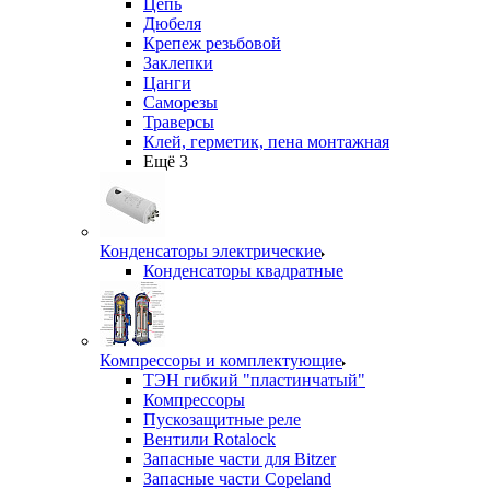
Цепь
Дюбеля
Крепеж резьбовой
Заклепки
Цанги
Саморезы
Траверсы
Клей, герметик, пена монтажная
Ещё 3
Конденсаторы электрические
Конденсаторы квадратные
Компрессоры и комплектующие
ТЭН гибкий "пластинчатый"
Компрессоры
Пускозащитные реле
Вентили Rotalock
Запасные части для Bitzer
Запасные части Copeland