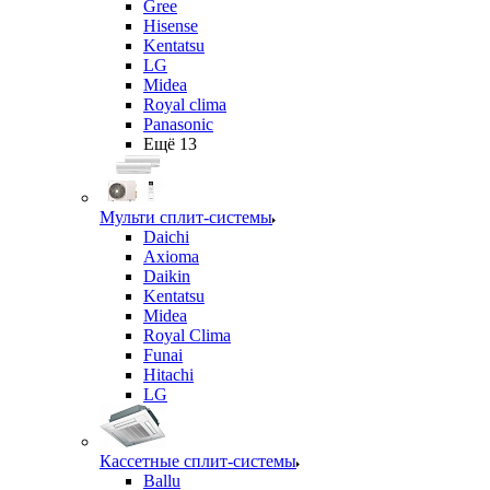
Gree
Hisense
Kentatsu
LG
Midea
Royal clima
Panasonic
Ещё 13
Мульти сплит-системы
Daichi
Axioma
Daikin
Kentatsu
Midea
Royal Clima
Funai
Hitachi
LG
Кассетные сплит-системы
Ballu