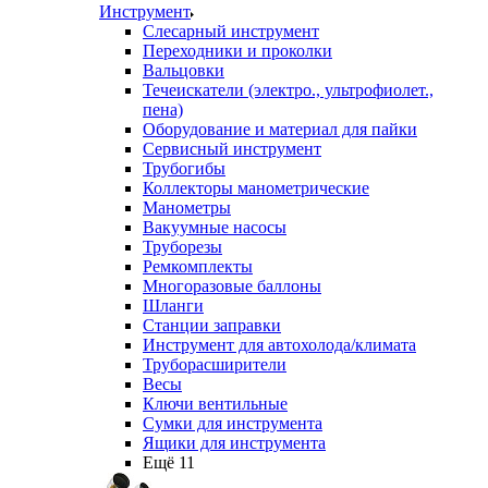
Инструмент
Слесарный инструмент
Переходники и проколки
Вальцовки
Течеискатели (электро., ультрофиолет.,
пена)
Оборудование и материал для пайки
Сервисный инструмент
Трубогибы
Коллекторы манометрические
Манометры
Вакуумные насосы
Труборезы
Ремкомплекты
Многоразовые баллоны
Шланги
Станции заправки
Инструмент для автохолода/климата
Труборасширители
Весы
Ключи вентильные
Сумки для инструмента
Ящики для инструмента
Ещё 11