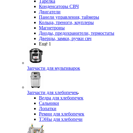
Тарелка
Конденсаторы СВЧ
Двигатели
Панели управления, таймеры
Кольца, треноги, коуплеры
Магнетроны
Диоды, предохранители, термостаты
Дверцы, замки, ручки свч
Ещё 1
Запчасти для мультиварок
Запчасти для хлебопечек
Ведра для хлебопечек
Сальники
Лопатки
Ремни для хлебопечек
ТЭНы для хлебопечи