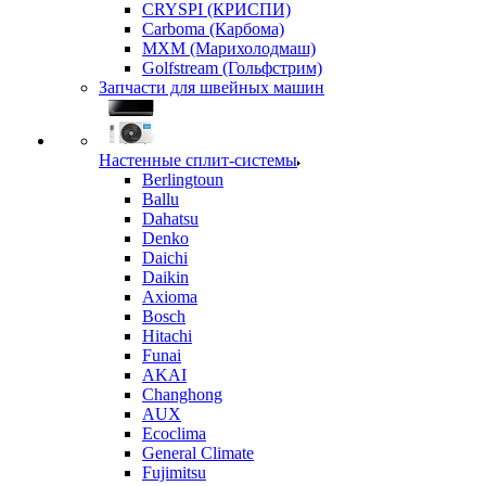
CRYSPI (КРИСПИ)
Carboma (Карбома)
MXM (Марихолодмаш)
Golfstream (Гольфстрим)
Запчасти для швейных машин
Настенные сплит-системы
Berlingtoun
Ballu
Dahatsu
Denko
Daichi
Daikin
Axioma
Bosch
Hitachi
Funai
AKAI
Changhong
AUX
Ecoclima
General Climate
Fujimitsu