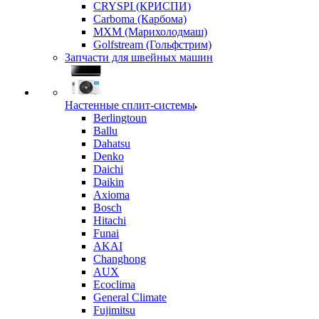
CRYSPI (КРИСПИ)
Carboma (Карбома)
MXM (Марихолодмаш)
Golfstream (Гольфстрим)
Запчасти для швейных машин
Настенные сплит-системы
Berlingtoun
Ballu
Dahatsu
Denko
Daichi
Daikin
Axioma
Bosch
Hitachi
Funai
AKAI
Changhong
AUX
Ecoclima
General Climate
Fujimitsu