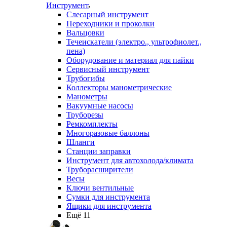
Инструмент
Слесарный инструмент
Переходники и проколки
Вальцовки
Течеискатели (электро., ультрофиолет.,
пена)
Оборудование и материал для пайки
Сервисный инструмент
Трубогибы
Коллекторы манометрические
Манометры
Вакуумные насосы
Труборезы
Ремкомплекты
Многоразовые баллоны
Шланги
Станции заправки
Инструмент для автохолода/климата
Труборасширители
Весы
Ключи вентильные
Сумки для инструмента
Ящики для инструмента
Ещё 11