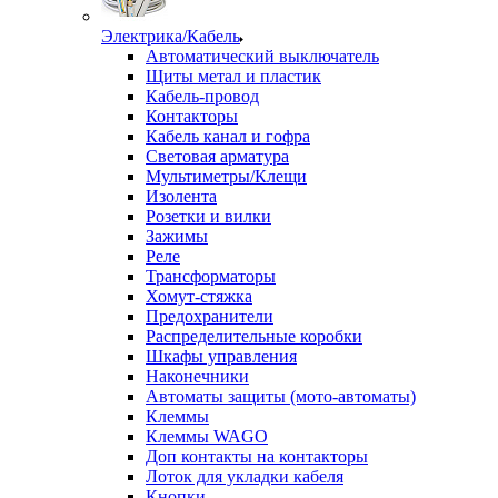
Электрика/Кабель
Автоматический выключатель
Щиты метал и пластик
Кабель-провод
Контакторы
Кабель канал и гофра
Световая арматура
Мультиметры/Клещи
Изолента
Розетки и вилки
Зажимы
Реле
Трансформаторы
Хомут-стяжка
Предохранители
Распределительные коробки
Шкафы управления
Наконечники
Автоматы защиты (мото-автоматы)
Клеммы
Клеммы WAGO
Доп контакты на контакторы
Лоток для укладки кабеля
Кнопки