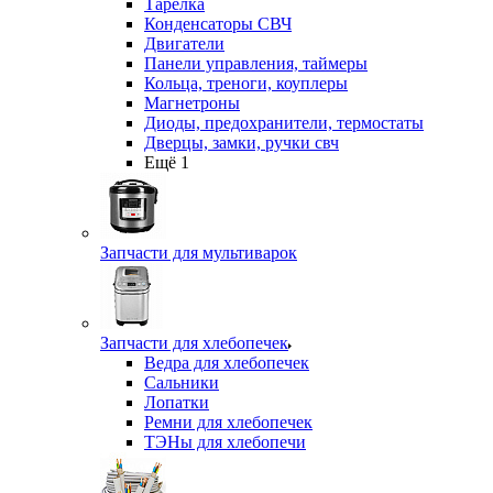
Тарелка
Конденсаторы СВЧ
Двигатели
Панели управления, таймеры
Кольца, треноги, коуплеры
Магнетроны
Диоды, предохранители, термостаты
Дверцы, замки, ручки свч
Ещё 1
Запчасти для мультиварок
Запчасти для хлебопечек
Ведра для хлебопечек
Сальники
Лопатки
Ремни для хлебопечек
ТЭНы для хлебопечи