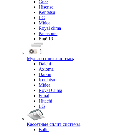
Gree
Hisense
Kentatsu
LG
Midea
Royal clima
Panasonic
Ещё 13
Мульти сплит-системы
Daichi
Axioma
Daikin
Kentatsu
Midea
Royal Clima
Funai
Hitachi
LG
Кассетные сплит-системы
Ballu