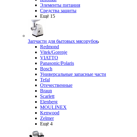
Элементы питания
Средства защиты
Ещё 15
Запчасти для бытовых мясорубок
Redmond
Vitek/Gorenje
VIATTO
Panasonic/Polaris
Bosch
Универсальные запасные части
Tefal
Отечественные
Braun
Scarlett
Elenberg
MOULINEX
Kenwood
Zelmer
Ещё 4