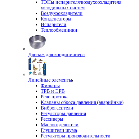
ТЭНы испарителя/воздухоохладителя
холодильных систем
Воздухоохладители
Конденсаторы
Испарители
Теплообменники
Дренаж для кондиционера
Линейные элементы
Фильтры
ТРВ и ЭРВ
Реле протока
Клапаны сброса давления (аварийные)
Виброгасители
Регуляторы давления
Рессиверы
Маслоотделители
Глушители шума
Регуляторы производительности