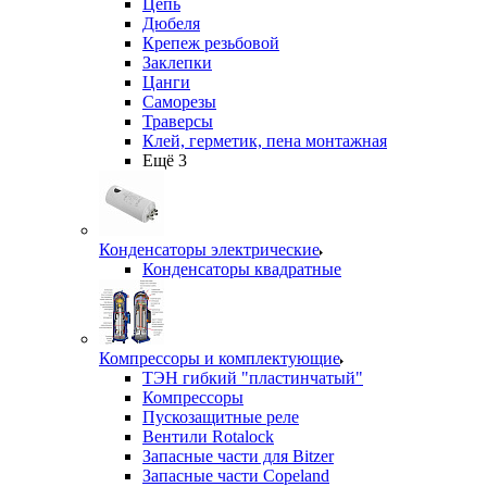
Цепь
Дюбеля
Крепеж резьбовой
Заклепки
Цанги
Саморезы
Траверсы
Клей, герметик, пена монтажная
Ещё 3
Конденсаторы электрические
Конденсаторы квадратные
Компрессоры и комплектующие
ТЭН гибкий "пластинчатый"
Компрессоры
Пускозащитные реле
Вентили Rotalock
Запасные части для Bitzer
Запасные части Copeland