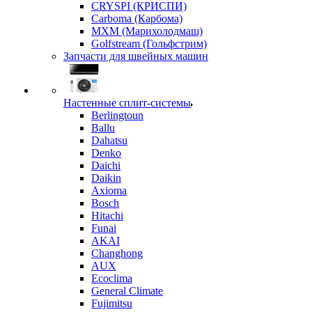
CRYSPI (КРИСПИ)
Carboma (Карбома)
MXM (Марихолодмаш)
Golfstream (Гольфстрим)
Запчасти для швейных машин
Настенные сплит-системы
Berlingtoun
Ballu
Dahatsu
Denko
Daichi
Daikin
Axioma
Bosch
Hitachi
Funai
AKAI
Changhong
AUX
Ecoclima
General Climate
Fujimitsu