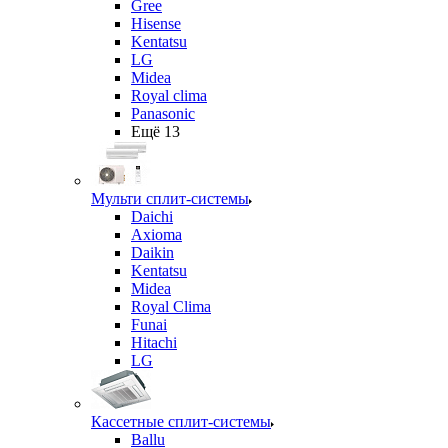
Gree
Hisense
Kentatsu
LG
Midea
Royal clima
Panasonic
Ещё 13
Мульти сплит-системы
Daichi
Axioma
Daikin
Kentatsu
Midea
Royal Clima
Funai
Hitachi
LG
Кассетные сплит-системы
Ballu