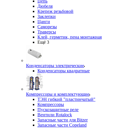
Цепь
Дюбеля
Крепеж резьбовой
Заклепки
Цанги
Саморезы
Траверсы
Клей, герметик, пена монтажная
Ещё 3
Конденсаторы электрические
Конденсаторы квадратные
Компрессоры и комплектующие
ТЭН гибкий "пластинчатый"
Компрессоры
Пускозащитные реле
Вентили Rotalock
Запасные части для Bitzer
Запасные части Copeland