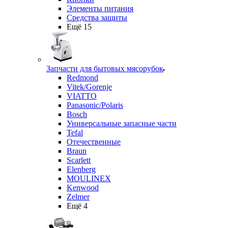
Элементы питания
Средства защиты
Ещё 15
Запчасти для бытовых мясорубок
Redmond
Vitek/Gorenje
VIATTO
Panasonic/Polaris
Bosch
Универсальные запасные части
Tefal
Отечественные
Braun
Scarlett
Elenberg
MOULINEX
Kenwood
Zelmer
Ещё 4