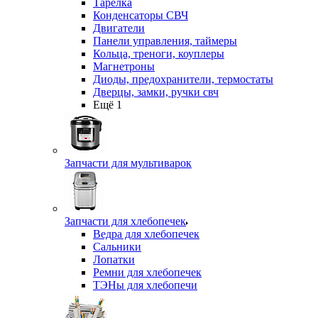
Тарелка
Конденсаторы СВЧ
Двигатели
Панели управления, таймеры
Кольца, треноги, коуплеры
Магнетроны
Диоды, предохранители, термостаты
Дверцы, замки, ручки свч
Ещё 1
Запчасти для мультиварок
Запчасти для хлебопечек
Ведра для хлебопечек
Сальники
Лопатки
Ремни для хлебопечек
ТЭНы для хлебопечи