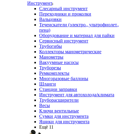
Инструмент
Слесарный инструмент
Переходники и проколки
Вальцовки
Течеискатели (электро., ультрофиолет.,
пена)
Оборудование и материал для пайки
Сервисный инструмент
Трубогибы
Коллекторы манометрические
Манометры
Вакуумные насосы
Труборезы
Ремкомплекты
Многоразовые баллоны
Шланги
Станции заправки
Инструмент для автохолода/климата
Труборасширители
Весы
Ключи вентильные
Сумки для инструмента
Ящики для инструмента
Ещё 11