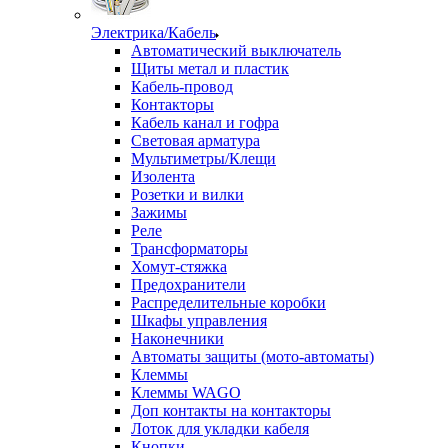
Электрика/Кабель
Автоматический выключатель
Щиты метал и пластик
Кабель-провод
Контакторы
Кабель канал и гофра
Световая арматура
Мультиметры/Клещи
Изолента
Розетки и вилки
Зажимы
Реле
Трансформаторы
Хомут-стяжка
Предохранители
Распределительные коробки
Шкафы управления
Наконечники
Автоматы защиты (мото-автоматы)
Клеммы
Клеммы WAGO
Доп контакты на контакторы
Лоток для укладки кабеля
Кнопки