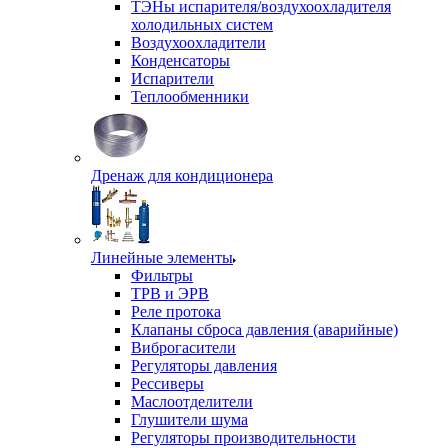
ТЭНы испарителя/воздухоохладителя
холодильных систем
Воздухоохладители
Конденсаторы
Испарители
Теплообменники
Дренаж для кондиционера
Линейные элементы
Фильтры
ТРВ и ЭРВ
Реле протока
Клапаны сброса давления (аварийные)
Виброгасители
Регуляторы давления
Рессиверы
Маслоотделители
Глушители шума
Регуляторы производительности