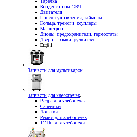
Тарелка
Конденсаторы СВЧ
Двигатели
Панели управления, таймеры
Кольца, треноги, коуплеры
Магнетроны
Диоды, предохранители, термостаты
Дверцы, замки, ручки свч
Ещё 1
Запчасти для мультиварок
Запчасти для хлебопечек
Ведра для хлебопечек
Сальники
Лопатки
Ремни для хлебопечек
ТЭНы для хлебопечи