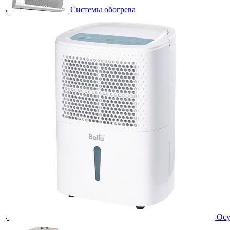
Системы обогрева
Осу