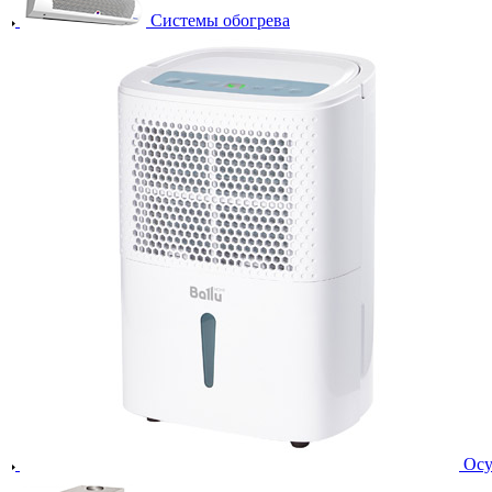
Системы обогрева
Осу