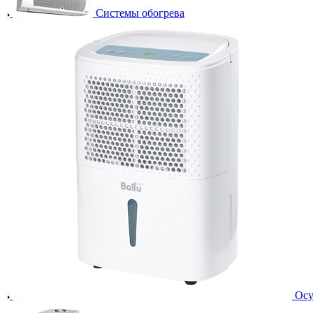
Системы обогрева
Осу