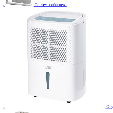
Системы обогрева
Осу